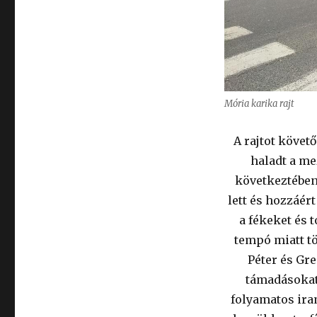
Mória karika rajt
A rajtot követ
haladt a me
következtében 
lett és hozzáért
a fékeket és 
tempó miatt tö
Péter és Gr
támadásokat
folyamatos ira