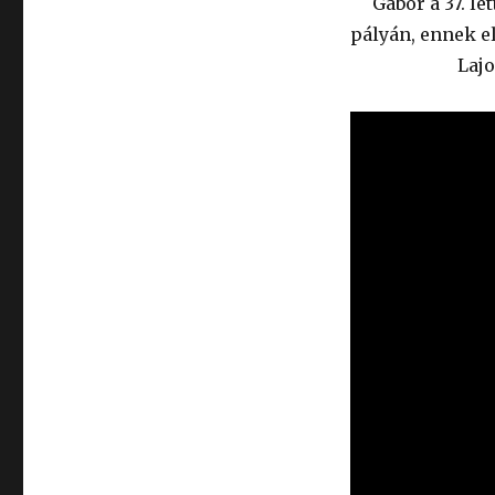
Gábor a 37. l
pályán, ennek el
Lajo