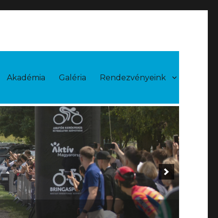
Akadémia
Galéria
Rendezvényeink