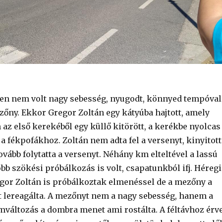
ően nem vol
t nagy sebesség, nyugodt, könnyed tempóval
zőny. Ekkor Gregor Zoltán egy kátyúba hajtott, amely
az első kerekéből egy küllő kitörött, a kerékbe nyolcas
 a fékpofákhoz. Zoltán nem adta fel a versenyt, kinyitott
tovább folytatta a versenyt. Néhány km elteltével a lassú
bb szökési próbálkozás is volt, csapatunkból ifj. Héregi
egor Zoltán is próbálkoztak elmenéssel de a mezőny a
 lereagálta. A mezőnyt nem a nagy sebesség, hanem a
mváltozás a dombra menet ami rostálta. A féltávhoz érv