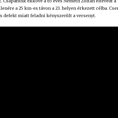
ett. Csapatunk ékköve a 65 éves Németh Zoltán eltévedt a
lenére a 25 km-es távon a 23. helyen érkezett célba. Cse
s defekt miatt feladni kényszerült a versenyt.