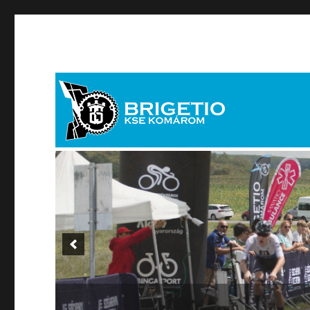
brigetiosport[kukac]brigetiosport.hu
Brigetio KSE