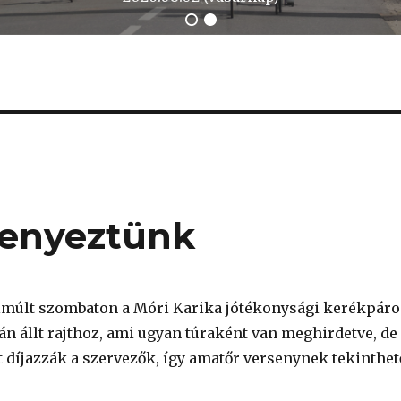
senyeztünk
lmúlt szombaton a Móri Karika jótékonysági kerékpáro
án állt rajthoz, ami ugyan túraként van meghirdetve, de
 díjazzák a szervezők, így amatőr versenynek tekinthet