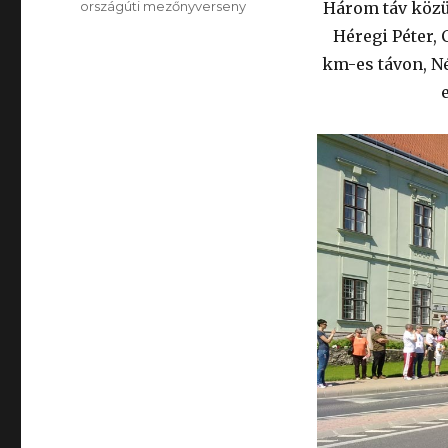
Kategória
országúti mezőnyverseny
Három táv közül
Héregi Péter, 
km-es távon, Né