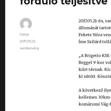
forduló teljesítve
2017.05.21-én, 
állomását tartot
Szerző
tsanyi
Fekete Nóra vezé
Közzétéve
2017.05.23.
Íme Szilárd tol
Kategória
rendezvény
„A Brigetio KSE
Reggel 9-kor vol
kiírt távnak. Kic
ki sütött. Kösz
A következő ilye
kellemes 30km-es
komáromi Vág-fo