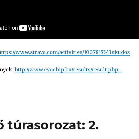
https://www.strava.com/activities/1007815343#kudos
nyek:
http://www.evochip.hu/results/result.php…
túrasorozat: 2.