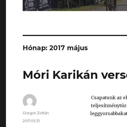
Hónap:
2017 május
Móri Karikán ver
Csapatunk az e
teljesítménytúr
Szerző
Gregor Zoltán
leggyorsabbakat
Közzétéve
2017.05.31.