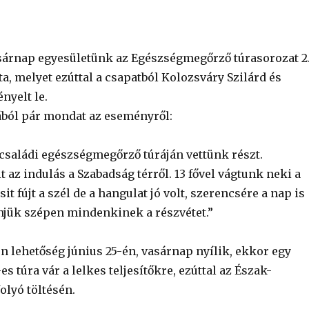
vasárnap egyesületünk az Egészségmegőrző túrasorozat 2
ta, melyet ezúttal a csapatból Kolozsváry Szilárd és
nyelt le.
lából pár mondat az eseményről:
 családi egészségmegőrző túráján vettünk részt.
t az indulás a Szabadság térről. 13 fővel vágtunk neki a
sit fújt a szél de a hangulat jó volt, szerencsére a nap is
önjük szépen mindenkinek a részvétet.”
n lehetőség június 25-én, vasárnap nyílik, ekkor egy
 túra vár a lelkes teljesítőkre, ezúttal az Észak-
lyó töltésén.