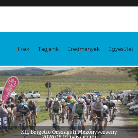
Hírek
Tagjaink
Eredmények
Egyesület
X. Brigetio Időfutam
2026.10.11 (vasárnap)