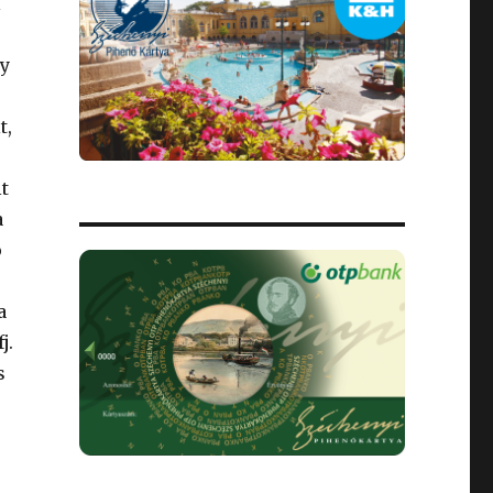
l
gy
t,
t
a
ó
a
j.
s
s