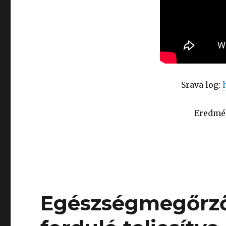
Srava log:
Eredmé
Egészségmegőrző 