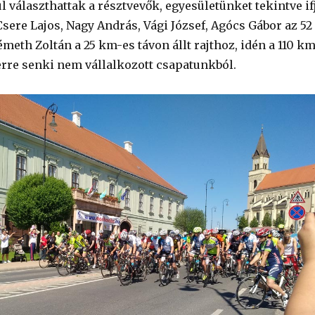
 választhattak a résztvevők, egyesületünket tekintve ifj
Csere Lajos, Nagy András, Vági József, Agócs Gábor az 52
meth Zoltán a 25 km-es távon állt rajthoz, idén a 110 km
erre senki nem vállalkozott csapatunkból.