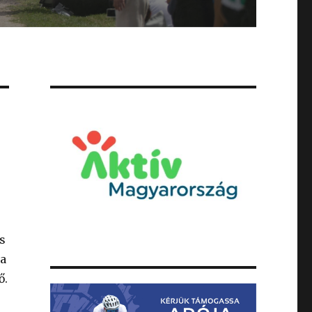
s
 a
ő.