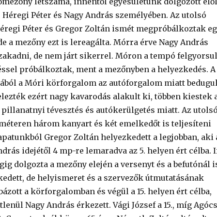
őmezőny létszáma, innentől egyesületünk dolgozott elő
j. Héregi Péter és Nagy András személyében. Az utolsó
éregi Péter és Gregor Zoltán ismét megpróbálkoztak e
e a mezőny ezt is lereagálta. Mórra érve Nagy András
zakadni, de nem járt sikerrel. Móron a tempó felgyorsul
ssel próbálkoztak, ment a mezőnyben a helyezkedés. A
jából a Móri körforgalom az autóforgalom miatt bedugul
jelezték ezért nagy kavarodás alakult ki, többen kiestek 
pillanatnyi tévesztés és autókerülgetés miatt. Az utols
méteren három kanyart és két emelkedőt is teljesíteni
sapatunkból Gregor Zoltán helyezkedett a legjobban, aki 
drás idejétől 4 mp-re lemaradva az 5. helyen ért célba. If
gig dolgozta a mezőny elején a versenyt és a befutónál i
kedett, de helyismeret és a szervezők útmutatásának
ázott a körforgalomban és végül a 15. helyen ért célba,
lenül Nagy András érkezett. Vági József a 15., míg Agóc