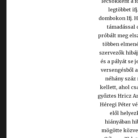
lecsökkent a f
legtöbbet if
dombokon Ifj. H
támadással d
próbált meg els
többen elmené
szervezők hibá
és a pályát se 
versengésből a 
néhány száz 
kellett, ahol c
győztes Hricz An
Héregi Péter vé
elől helyez
hiányában hib
mögötte közvet