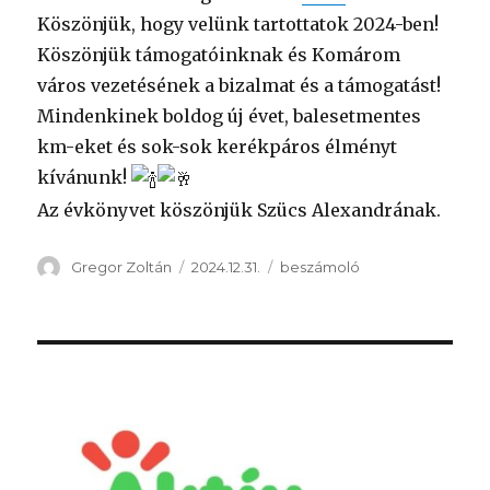
Köszönjük, hogy velünk tartottatok 2024-ben!
Köszönjük támogatóinknak és Komárom
város vezetésének a bizalmat és a támogatást!
Mindenkinek boldog új évet, balesetmentes
km-eket és sok-sok kerékpáros élményt
kívánunk!
Az évkönyvet köszönjük Szücs Alexandrának.
Szerző
Közzétéve
Kategória
Gregor Zoltán
2024.12.31.
beszámoló