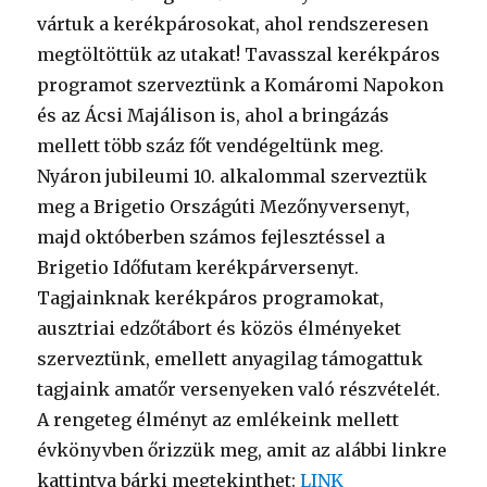
vártuk a kerékpárosokat, ahol rendszeresen
megtöltöttük az utakat! Tavasszal kerékpáros
programot szerveztünk a Komáromi Napokon
és az Ácsi Majálison is, ahol a bringázás
mellett több száz főt vendégeltünk meg.
Nyáron jubileumi 10. alkalommal szerveztük
meg a Brigetio Országúti Mezőnyversenyt,
majd októberben számos fejlesztéssel a
Brigetio Időfutam kerékpárversenyt.
Tagjainknak kerékpáros programokat,
ausztriai edzőtábort és közös élményeket
szerveztünk, emellett anyagilag támogattuk
tagjaink amatőr versenyeken való részvételét.
A rengeteg élményt az emlékeink mellett
évkönyvben őrizzük meg, amit az alábbi linkre
kattintva bárki megtekinthet:
LINK