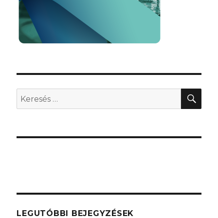
KER
Keresés
a
következő
kifejezésre:
LEGUTÓBBI BEJEGYZÉSEK