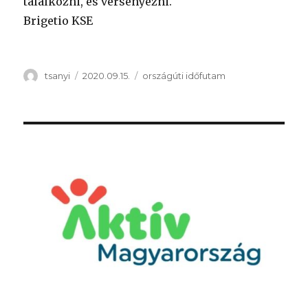
találkozni, és versenyezni.
Brigetio KSE
Szerző
Közzétéve
Kategória
tsanyi
2020.09.15.
országúti időfutam