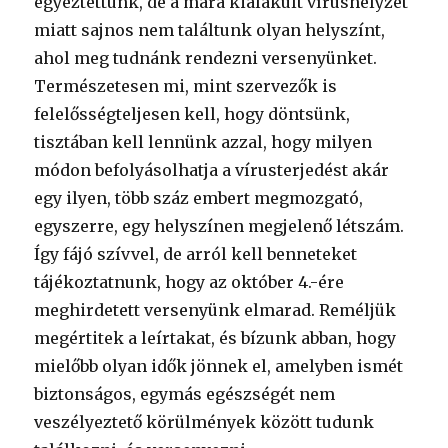
egyeztettünk, de a mára kialakult vírushelyzet
miatt sajnos nem találtunk olyan helyszínt,
ahol meg tudnánk rendezni versenyünket.
Természetesen mi, mint szervezők is
felelősségteljesen kell, hogy döntsünk,
tisztában kell lennünk azzal, hogy milyen
módon befolyásolhatja a vírusterjedést akár
egy ilyen, több száz embert megmozgató,
egyszerre, egy helyszínen megjelenő létszám.
Így fájó szívvel, de arról kell benneteket
tájékoztatnunk, hogy az október 4.-ére
meghirdetett versenyünk elmarad. Reméljük
megértitek a leírtakat, és bízunk abban, hogy
mielőbb olyan idők jönnek el, amelyben ismét
biztonságos, egymás egészségét nem
veszélyeztető körülmények között tudunk