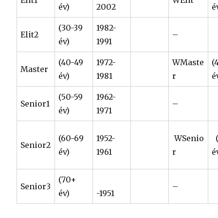
Elit1
WElit
év)
2002
é
(30-39
1982-
Elit2
–
év)
1991
(40-49
1972-
WMaste
(
Master
év)
1981
r
é
(50-59
1962-
Senior1
–
év)
1971
(60-69
1952-
WSenio
(
Senior2
év)
1961
r
é
(70+
Senior3
–
év)
-1951