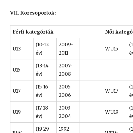
VII. Korcsoportok:
Férfi kategóriák
Női kategó
(10-12
2009-
(
U13
WU15
év)
2011
é
(13-14
2007-
U15
–
év)
2008
(15-16
2005-
(
U17
WU17
év)
2006
é
(17-18
2003-
(
U19
WU19
év)
2004
é
(19-29
1992-
(