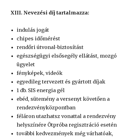
XIII. Nevezési díj tartalmazza:
indulás jogát
chipes időmérést
rendőri útvonal-biztosítást
egészségügyi elsősegély ellátást, mozgó
ügyelet
fényképek, videók
egyedileg tervezett és gyártott díjak
1 db. SIS energia gél
ebéd, sütemény a versenyt követően a
rendezvényközpontban
féláron utazhatsz vonattal a rendezvény
helyszínére Ötpróba regisztráció esetén
további kedvezmények még várhatóak,