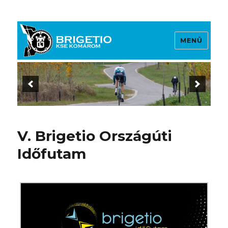
MENÜ
Brigetio KSE
V. Brigetio Országúti
Időfutam