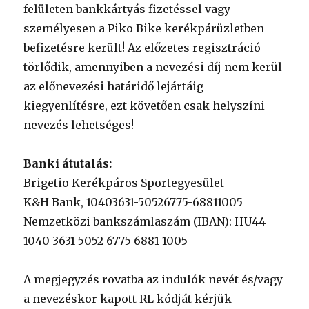
felületen bankkártyás fizetéssel vagy
személyesen a Piko Bike kerékpárüzletben
befizetésre került! Az előzetes regisztráció
törlődik, amennyiben a nevezési díj nem kerül
az előnevezési határidő lejártáig
kiegyenlítésre, ezt követően csak helyszíni
nevezés lehetséges!
Banki átutalás:
Brigetio Kerékpáros Sportegyesület
K&H Bank, 10403631-50526775-68811005
Nemzetközi bankszámlaszám (IBAN): HU44
1040 3631 5052 6775 6881 1005
A megjegyzés rovatba az indulók nevét és/vagy
a nevezéskor kapott RL kódját kérjük