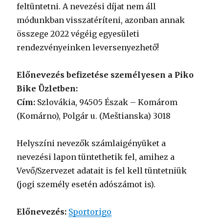
feltüntetni. A nevezési díjat nem áll
módunkban visszatéríteni, azonban annak
összege 2022 végéig egyesületi
rendezvényeinken leversenyezhető!
Előnevezés befizetése személyesen a Piko
Bike Üzletben:
Cím:
Szlovákia, 94505 Észak – Komárom
(Komárno), Polgár u. (Meštianska) 3018
Helyszíni nevezők számlaigényüket a
nevezési lapon tüntethetik fel, amihez a
Vevő/Szervezet adatait is fel kell tüntetniük
(jogi személy esetén adószámot is).
Előnevezés:
Sportorigo