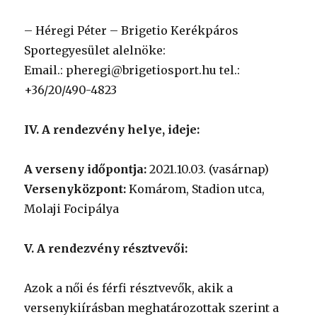
– Héregi Péter – Brigetio Kerékpáros
Sportegyesület alelnöke:
Email.: pheregi@brigetiosport.hu tel.:
+36/20/490-4823
IV. A rendezvény helye, ideje:
A verseny időpontja:
2021.10.03. (vasárnap)
Versenyközpont:
Komárom, Stadion utca,
Molaji Focipálya
V. A rendezvény résztvevői:
Azok a női és férfi résztvevők, akik a
versenykiírásban meghatározottak szerint a