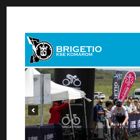
brigetiosport[kukac]brigetiosport.hu
Brigetio KSE