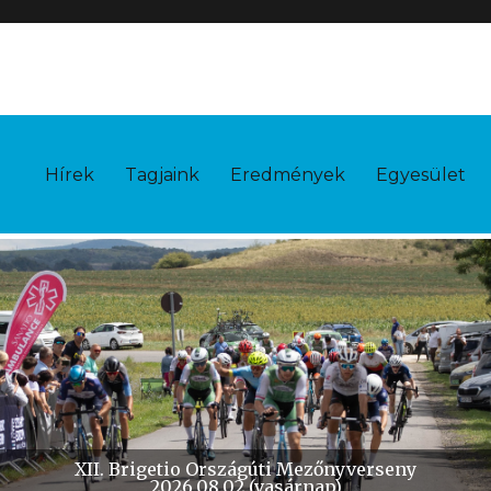
Hírek
Tagjaink
Eredmények
Egyesület
X. Brigetio Időfutam
2026.10.11 (vasárnap)