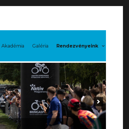
Akadémia
Galéria
Rendezvényeink