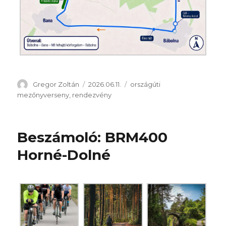
Szerző
Közzétéve
Kategória
Gregor Zoltán
2026.06.11.
országúti
mezőnyverseny
,
rendezvény
Beszámoló: BRM400
Horné-Dolné