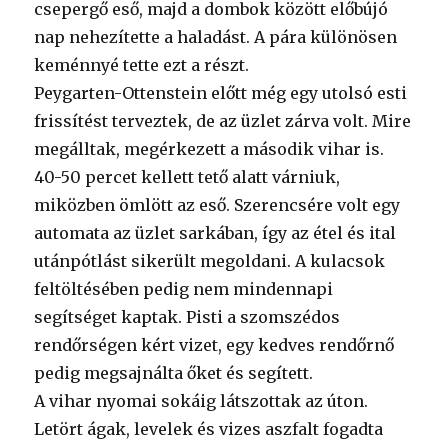
csepergő eső, majd a dombok között előbújó
nap nehezítette a haladást. A pára különösen
keménnyé tette ezt a részt.
Peygarten-Ottenstein előtt még egy utolsó esti
frissítést terveztek, de az üzlet zárva volt. Mire
megálltak, megérkezett a második vihar is.
40-50 percet kellett tető alatt várniuk,
miközben ömlött az eső. Szerencsére volt egy
automata az üzlet sarkában, így az étel és ital
utánpótlást sikerült megoldani. A kulacsok
feltöltésében pedig nem mindennapi
segítséget kaptak. Pisti a szomszédos
rendőrségen kért vizet, egy kedves rendőrnő
pedig megsajnálta őket és segített.
A vihar nyomai sokáig látszottak az úton.
Letört ágak, levelek és vizes aszfalt fogadta