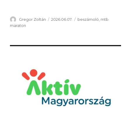
Szerző
Közzétéve
Kategória
Gregor Zoltán
2026.06.07.
beszámoló
,
mtb
maraton