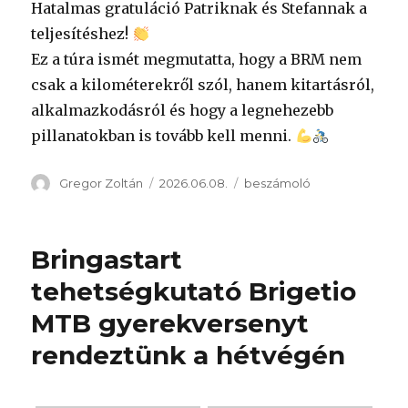
Hatalmas gratuláció Patriknak és Stefannak a
teljesítéshez!
Ez a túra ismét megmutatta, hogy a BRM nem
csak a kilométerekről szól, hanem kitartásról,
alkalmazkodásról és hogy a legnehezebb
pillanatokban is tovább kell menni.
Szerző
Közzétéve
Kategória
Gregor Zoltán
2026.06.08.
beszámoló
Bringastart
tehetségkutató Brigetio
MTB gyerekversenyt
rendeztünk a hétvégén