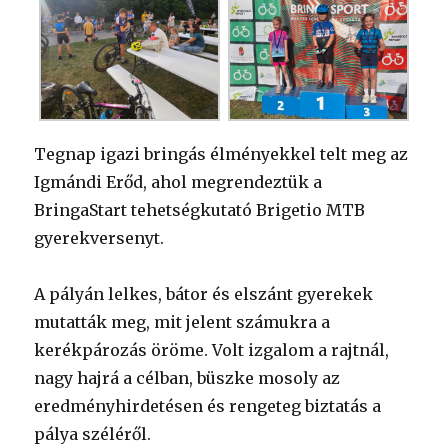
Tegnap igazi bringás élményekkel telt meg az
Igmándi Erőd, ahol megrendeztük a
BringaStart tehetségkutató Brigetio MTB
gyerekversenyt.
A pályán lelkes, bátor és elszánt gyerekek
mutatták meg, mit jelent számukra a
kerékpározás öröme. Volt izgalom a rajtnál,
nagy hajrá a célban, büszke mosoly az
eredményhirdetésen és rengeteg biztatás a
pálya széléről.