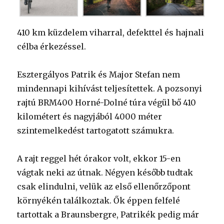
410 km küzdelem viharral, defekttel és hajnali
célba érkezéssel.
Esztergályos Patrik és Major Stefan nem
mindennapi kihívást teljesítettek. A pozsonyi
rajtú BRM400 Horné-Dolné túra végül bő 410
kilométert és nagyjából 4000 méter
szintemelkedést tartogatott számukra.
A rajt reggel hét órakor volt, ekkor 15-en
vágtak neki az útnak. Négyen később tudtak
csak elindulni, velük az első ellenőrzőpont
környékén találkoztak. Ők éppen felfelé
tartottak a Braunsbergre, Patrikék pedig már