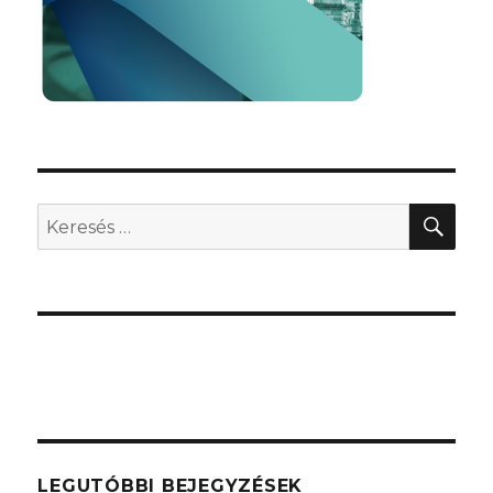
KER
Keresés
a
következő
kifejezésre:
LEGUTÓBBI BEJEGYZÉSEK