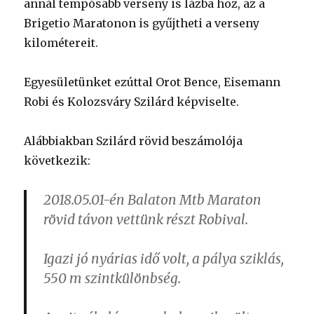
annál tempósabb verseny is lázba hoz, az a
Brigetio Maratonon is gyűjtheti a verseny
kilométereit.
Egyesületünket ezúttal Orot Bence, Eisemann
Robi és Kolozsváry Szilárd képviselte.
Alábbiakban Szilárd rövid beszámolója
következik:
2018.05.01-én Balaton Mtb Maraton
rövid távon vettünk részt Robival.
Igazi jó nyárias idő volt, a pálya sziklás,
550 m szintkülönbség.