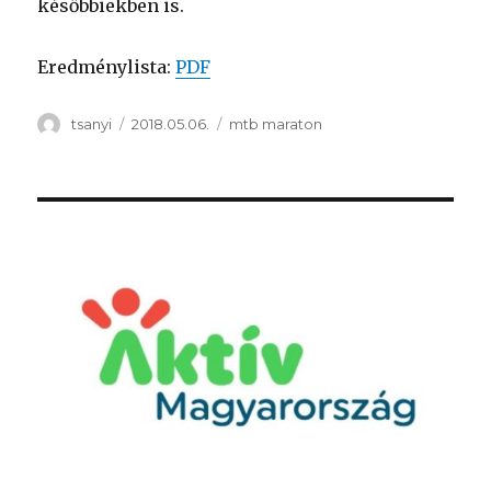
későbbiekben is.
Eredménylista:
PDF
Szerző
Közzétéve
Kategória
tsanyi
2018.05.06.
mtb maraton