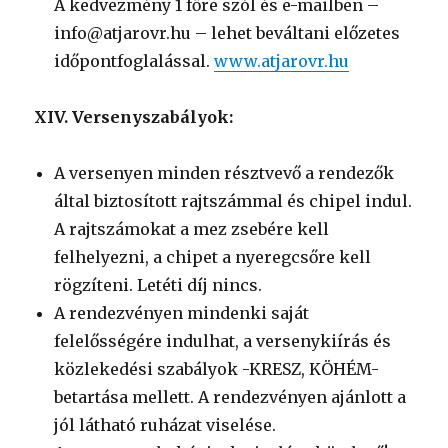
A kedvezmény 1 főre szól és e-mailben –
info@atjarovr.hu – lehet beváltani előzetes
időpontfoglalással.
www.atjarovr.hu
XIV. Versenyszabályok:
A versenyen minden résztvevő a rendezők
által biztosított rajtszámmal és chipel indul.
A rajtszámokat a mez zsebére kell
felhelyezni, a chipet a nyeregcsőre kell
rögzíteni. Letéti díj nincs.
A rendezvényen mindenki saját
felelősségére indulhat, a versenykiírás és
közlekedési szabályok -KRESZ, KÖHÉM-
betartása mellett. A rendezvényen ajánlott a
jól látható ruházat viselése.