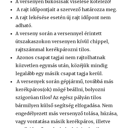
A versenyen bukósisak viselése kötelező!
A rajt időpontjait a szervező határozza meg.
A rajt lekésése esetén új rajt időpont nem
adható.
A verseny során a versennyel érintett
útszakaszokon versenyen kívül chippel,
rajtszámmal kerékpározni tilos.
Azonos csapat tagjai nem rajtolhatnak
közvetlen egymás után, közéjük mindig
legalább egy másik csapat tagja kerül.
A versenyek során gépjármű, továbbá más
kerékpáros(ok) mögé beállni, bolyozni
szigorúan tilos! Az egész pályán tilos
bármilyen külső segítség elfogadása. Nem
engedélyezett más versenyző tolása, húzása,
vagy vontatása másik kerékpáros, illetve