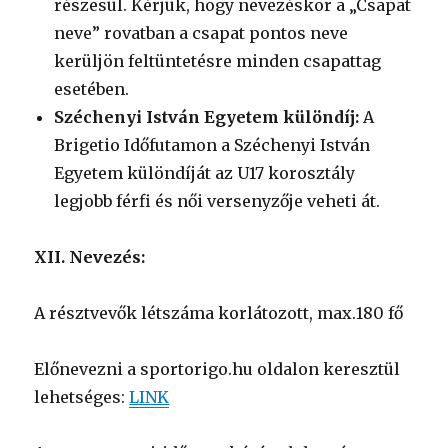
részesül. Kérjük, hogy nevezéskor a „Csapat
neve” rovatban a csapat pontos neve
kerüljön feltüntetésre minden csapattag
esetében.
Széchenyi István Egyetem különdíj:
A
Brigetio Időfutamon a Széchenyi István
Egyetem különdíját az U17 korosztály
legjobb férfi és női versenyzője veheti át.
XII. Nevezés:
A résztvevők létszáma korlátozott, max.180 fő
Előnevezni a sportorigo.hu oldalon keresztül
lehetséges:
LINK