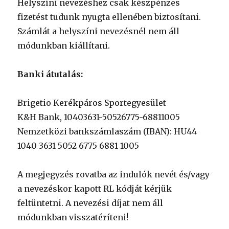
Helyszíni nevezéshez csak készpénzes
fizetést tudunk nyugta ellenében biztosítani.
Számlát a helyszíni nevezésnél nem áll
módunkban kiállítani.
Banki átutalás:
Brigetio Kerékpáros Sportegyesület
K&H Bank, 10403631-50526775-68811005
Nemzetközi bankszámlaszám (IBAN): HU44
1040 3631 5052 6775 6881 1005
A megjegyzés rovatba az indulók nevét és/vagy
a nevezéskor kapott RL kódját kérjük
feltüntetni. A nevezési díjat nem áll
módunkban visszatéríteni!