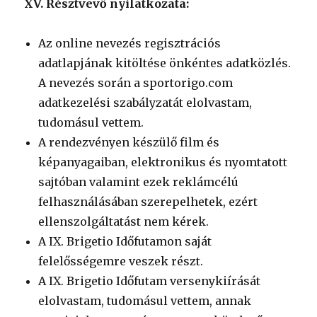
XV. Résztvevő nyilatkozata:
Az online nevezés regisztrációs
adatlapjának kitöltése önkéntes adatközlés.
A nevezés során a sportorigo.com
adatkezelési szabályzatát elolvastam,
tudomásul vettem.
A rendezvényen készülő film és
képanyagaiban, elektronikus és nyomtatott
sajtóban valamint ezek reklámcélú
felhasználásában szerepelhetek, ezért
ellenszolgáltatást nem kérek.
A IX. Brigetio Időfutamon saját
felelősségemre veszek részt.
A IX. Brigetio Időfutam versenykiírását
elolvastam, tudomásul vettem, annak