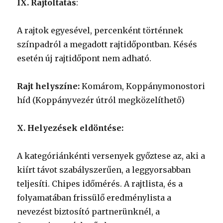
IX. Rajtoltatás
:
A rajtok egyesével, percenként történnek
színpadról a megadott rajtidőpontban. Késés
esetén új rajtidőpont nem adható.
Rajt helyszíne:
Komárom, Koppánymonostori
híd (Koppányvezér útról megközelíthető)
X. Helyezések eldöntése:
A kategóriánkénti versenyek győztese az, aki a
kiírt távot szabályszerűen, a leggyorsabban
teljesíti. Chipes időmérés. A rajtlista, és a
folyamatában frissülő eredménylista a
nevezést biztosító partnerünknél, a