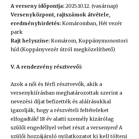
A verseny időpontja:
2025.10.12. (vasárnap)
Versenyközpont, rajtszámok átvétele,
eredményhirdetés:
Komáromban, Hét vezér
park
Rajt helyszíne:
Komárom, Koppánymonostori
híd (Koppányvezér útról megközelíthető)
V. A rendezvény résztvevői:
Azok a női és férfi résztvevők, akik a
versenykiírásban meghatározottak szerint a
nevezési díjat befizették és aláírásukkal
igazolják, hogy a részvételi feltételeket
elfogadták! 18 év alatti személy kizárólag
szülői engedéllyel vehet részt a versenyen! A
szülői hozzájáruló nyilatkozatot ki kell tölteni