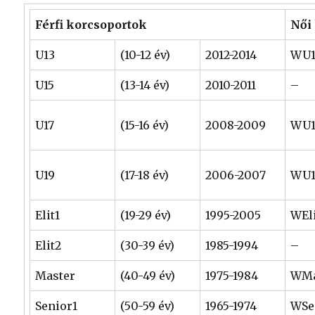
Férfi korcsoportok
Női
U13
(10-12 év)
2012-2014
WU1
U15
(13-14 év)
2010-2011
–
U17
(15-16 év)
2008-2009
WU1
U19
(17-18 év)
2006-2007
WU1
Elit1
(19-29 év)
1995-2005
WEl
Elit2
(30-39 év)
1985-1994
–
Master
(40-49 év)
1975-1984
WMa
Senior1
(50-59 év)
1965-1974
WSe