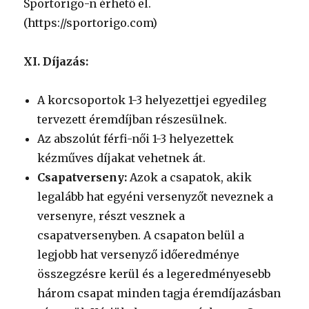
Sportorigo-n érhető el.
(https://sportorigo.com)
XI. Díjazás:
A korcsoportok 1-3 helyezettjei egyedileg
tervezett éremdíjban részesülnek.
Az abszolút férfi-női 1-3 helyezettek
kézműves díjakat vehetnek át.
Csapatverseny:
Azok a csapatok, akik
legalább hat egyéni versenyzőt neveznek a
versenyre, részt vesznek a
csapatversenyben. A csapaton belül a
legjobb hat versenyző időeredménye
összegzésre kerül és a legeredményesebb
három csapat minden tagja éremdíjazásban