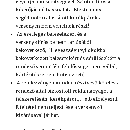
egyéb jármű segítségével. Szintén tilos a
kísérőjármű használata! Elektromos
segédmotorral ellátott kerékpárok a
versenyen nem vehetnek részt!
Az esetleges balesetekért és a
versenykiírás be nem tartásából
bekövetkező, ill. egészségügyi okokból
bekövetkezett balesetekért és sérülésekért a
rendező semmiféle felelősséget nem vállal,
kártérítésre nem kötelezhető.
A rendezvényen minden résztvevő köteles a
rendező által biztosított reklámanyagot a
felszerelésén, kerékpáron, … stb elhelyezni.
E feltétel nem teljesítése a versenyző
kizárásával járhat.