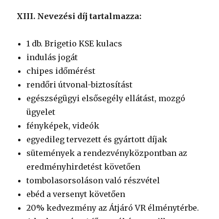
XIII. Nevezési díj tartalmazza:
1 db. Brigetio KSE kulacs
indulás jogát
chipes időmérést
rendőri útvonal-biztosítást
egészségügyi elsősegély ellátást, mozgó
ügyelet
fényképek, videók
egyedileg tervezett és gyártott díjak
sütemények a rendezvényközpontban az
eredményhirdetést követően
tombolasorsoláson való részvétel
ebéd a versenyt követően
20% kedvezmény az Átjáró VR élménytérbe.