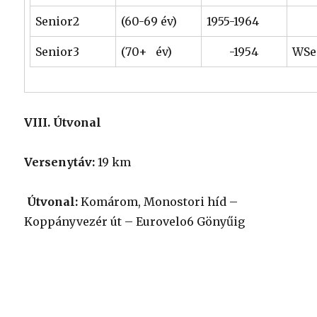
Senior2
(60-69 év)
1955-1964
Senior3
(70+ év)
-1954
WSe
VIII. Útvonal
Versenytáv:
19 km
Útvonal:
Komárom, Monostori híd –
Koppányvezér út – Eurovelo6 Gönyűig