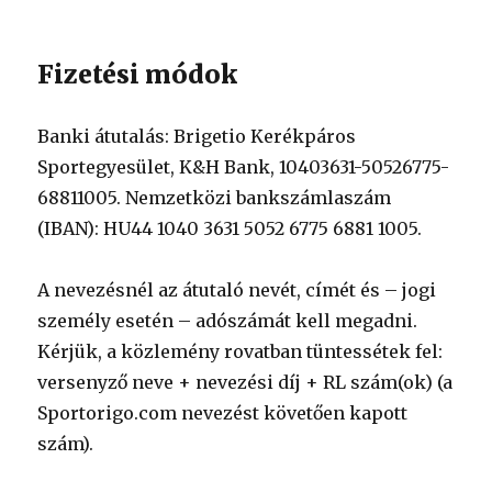
Fizetési módok
Banki átutalás: Brigetio Kerékpáros
Sportegyesület, K&H Bank, 10403631-50526775-
68811005. Nemzetközi bankszámlaszám
(IBAN): HU44 1040 3631 5052 6775 6881 1005.
A nevezésnél az átutaló nevét, címét és – jogi
személy esetén – adószámát kell megadni.
Kérjük, a közlemény rovatban tüntessétek fel:
versenyző neve + nevezési díj + RL szám(ok) (a
Sportorigo.com nevezést követően kapott
szám).