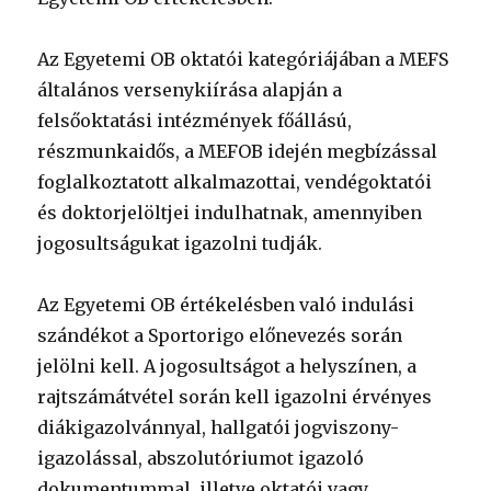
Az Egyetemi OB oktatói kategóriájában a MEFS
általános versenykiírása alapján a
felsőoktatási intézmények főállású,
részmunkaidős, a MEFOB idején megbízással
foglalkoztatott alkalmazottai, vendégoktatói
és doktorjelöltjei indulhatnak, amennyiben
jogosultságukat igazolni tudják.
Az Egyetemi OB értékelésben való indulási
szándékot a Sportorigo előnevezés során
jelölni kell. A jogosultságot a helyszínen, a
rajtszámátvétel során kell igazolni érvényes
diákigazolvánnyal, hallgatói jogviszony-
igazolással, abszolutóriumot igazoló
dokumentummal, illetve oktatói vagy