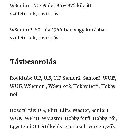
WSenior1: 50-59 év, 1967-1976 között
születettek, rövid táv.
WSenior2: 60+ év, 1966-ban vagy korábban
születettek, rövid táv.
Távbesorolás
Rövid táv: U13, U15, U17, Senior2, Senior3, WU15,
WU17, WSenior1, WSenior2, Hobby férfi, Hobby
női.
Hosszú táv: U19, Elit1, Elit2, Master, Senior1,
WU19, WElit1, WMaster, Hobby férfi, Hobby női,
Egyetemi OB értékelésre jogosult versenyzők.