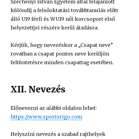
Széchenyi István Egyetem által felajánlott
különdíj a felsőoktatási továbbtanulás előtt
álló U19 férfi és WU19 női korcsoport első
helyezettjei részére kerül átadásra.
Kérjük, hogy nevezéskor a „Csapat neve”
rovatban a csapat pontos neve kerüljön
feltüntetésre minden csapattag esetében.
XII. Nevezés
Előnevezni az alábbi oldalon lehet:
https://www.sportorigo.com
Helyszíni nevezés a szabad rajthelyek