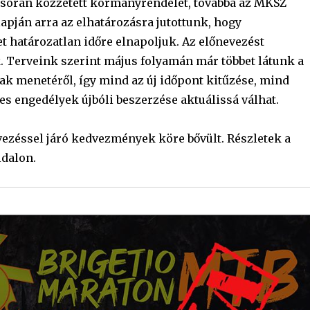
ét során közzétett kormányrendelet, továbbá az MKSZ
lapján arra az elhatározásra jutottunk, hogy
 határozatlan időre elnapoljuk. Az előnevezést
k. Terveink szerint május folyamán már többet látunk a
nak menetéről, így mind az új időpont kitűzése, mind
es engedélyek újbóli beszerzése aktuálissá válhat.
evezéssel járó kedvezmények köre bővült. Részletek a
ldalon.