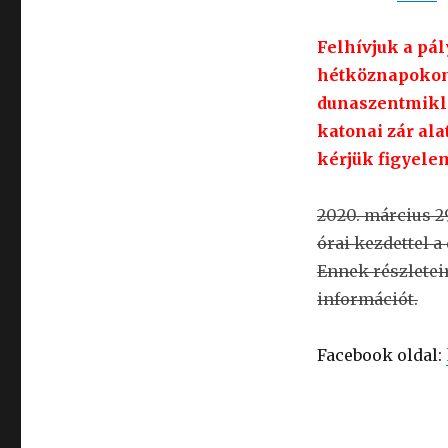
Felhívjuk a pá
hétköznapokon 
dunaszentmiklós
katonai zár alat
kérjük figyele
2020. március 29
órai kezdettel a
Ennek részletei
információt.
Facebook oldal: