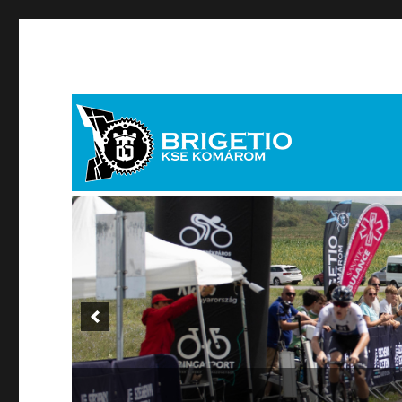
brigetiosport[kukac]brigetiosport.hu
Brigetio KSE