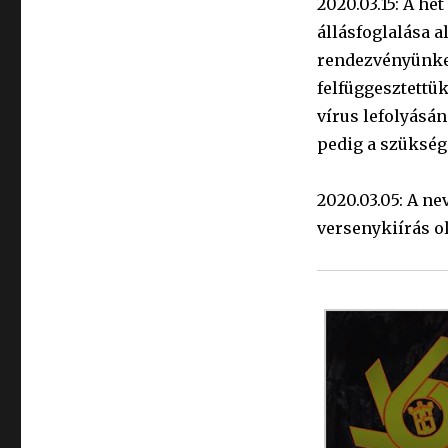
2020.03.15: A h
állásfoglalása a
rendezvényünket
felfüggesztettü
vírus lefolyásá
pedig a szükség
2020.03.05: A n
versenykiírás o