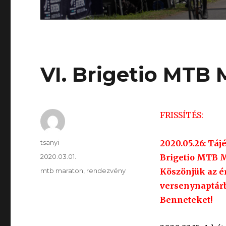
VI. Brigetio MTB 
FRISSÍTÉS:
Szerző
tsanyi
2020.05.26: Tá
Közzétéve
2020.03.01.
Brigetio MTB 
Kategória
mtb maraton
,
rendezvény
Köszönjük az ér
versenynaptárb
Benneteket!