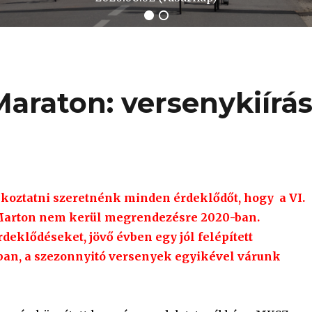
Maraton: versenykiírá
jékoztatni szeretnénk minden érdeklődőt, hogy a VI.
Marton nem kerül megrendezésre 2020-ban.
deklődéseket, jövő évben egy jól felépített
an, a szezonnyitó versenyek egyikével várunk