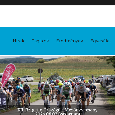
Hírek
Tagjaink
Eredmények
Egyesület
X. Brigetio Időfutam
2026.10.11 (vasárnap)