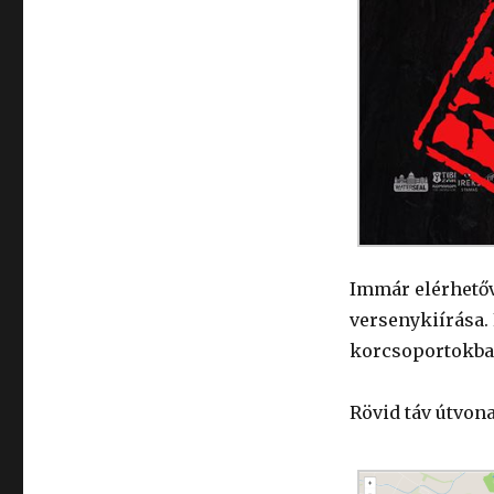
Immár elérhetőv
versenykiírása. 
korcsoportokban
Rövid táv útvona