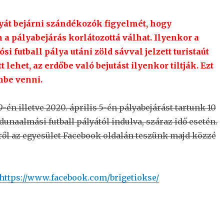
lyát bejárni szándékozók figyelmét, hogy
a pályabejárás korlátozottá válhat. Ilyenkor a
i futball pálya utáni zöld sávval jelzett turistaút
t lehet, az erdőbe való bejutást ilyenkor tiltják. Ezt
mbe venni.
-én illetve 2020. április 5-én pályabejárást tartunk 10
 dunaalmási futball pályától indulva, száraz idő esetén.
ről az egyesület Facebook oldalán teszünk majd közzé
https://www.facebook.com/brigetiokse/