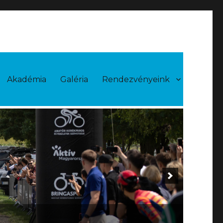
Akadémia
Galéria
Rendezvényeink