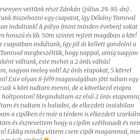
rsenyen vettünk részt Zánkán (július 29.-30.-án) .
unk összehozni egy csapatot, így Dékány Tomival
an indultunk! A pálya (mint minden éveben) sokat
km hosszú és kb. 50m szintet rejtett magában a kör!
 csapatban indultunk, így jól át kellett gondolni a
! Tomival megbeszéltük, hogy nappal, amíg nagyon
ként váltunk, este mehet a 2 órás váltás!
am, nagyon meleg volt! Az órás etapokat, 5 körrel
teni! Este olyan 8-fél9 magasságában jött nálam egy
 csak 4 kört tudtam menni, de a következő etapra
 holtponton! Megindultam az első 2 órás etapomra
tam és tudtam is haladni, de elkezdett instabilan
bam a cipőben és már a térdem is elkezdett szurkáln
tam és észrevettem hogy a cipőm széthasadt és ne
am! Eddig mindig vittem csere cipőt magammal, mo