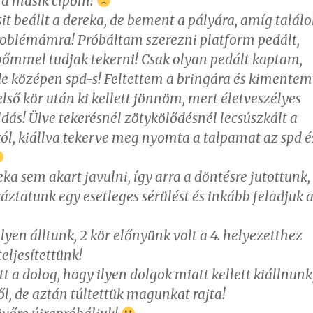
 a másik cipőm!
it beállt a dereka, de bement a pályára, amíg találo
oblémámra! Próbáltam szerezni platform pedált,
pőmmel tudjak tekerni! Csak olyan pedált kaptam,
e középen spd-s! Feltettem a bringára és kimentem
első kör után ki kellett jönnöm, mert életveszélyes
dás! Ülve tekerésnél zötykölődésnél lecsúszkált a
ól, kiállva tekerve meg nyomta a talpamat az spd é
a sem akart javulni, így arra a döntésre jutottunk,
ztatunk egy esetleges sérülést és inkább feladjuk 
elyen álltunk, 2 kör előnyünk volt a 4. helyezetthez
teljesítettünk!
 a dolog, hogy ilyen dolgok miatt kellett kiállnunk
ről, de aztán túltettük magunkat rajta!