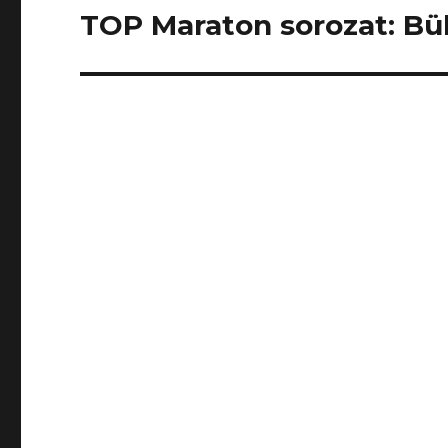
TOP Maraton sorozat: B
Következő
bejegyzés: