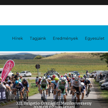
Hírek
Tagjaink
Eredmények
Egyesület
X. Brigetio Időfutam
2026.10.11 (vasárnap)