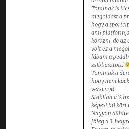
otthon maradt
Tominak is kics
megoldást a pr
hogy a sportci
ami platform,d
körözni, de az 
volt ez a megol
lábam a pedálr
zsibbasztott!
Tominak a derek
hogy nem kocká
versenyt!
Stabilan a 3. h
képest 50 kört 
Nagyon dühített
főleg a 3. hely