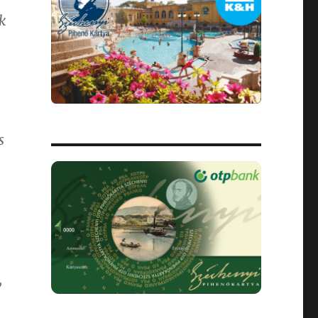
k
s
a
,