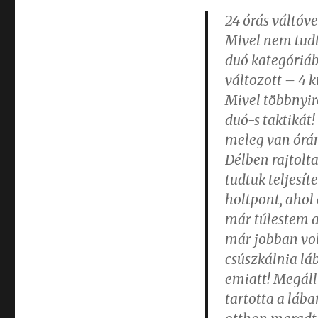
24 órás váltóve
Mivel nem tudt
duó kategóriáb
változott – 4 
Mivel többnyire
duó-s taktikát
meleg van órán
Délben rajtolt
tudtuk teljesí
holtpont, ahol
már túlestem a
már jobban vol
csúszkálnia lá
emiatt! Megáll
tartotta a láb