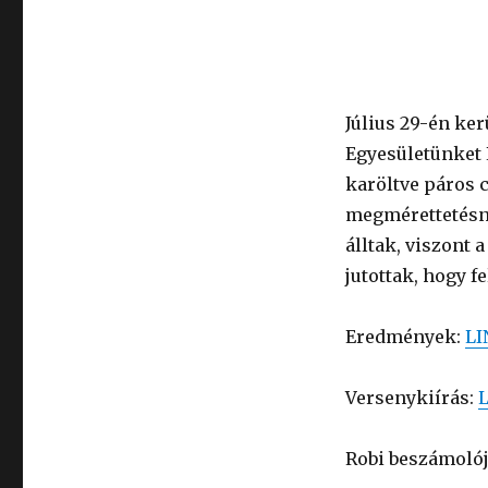
Július 29-én ker
Egyesületünket 
karöltve páros 
megmérettetésne
álltak, viszont 
jutottak, hogy f
Eredmények:
LI
Versenykiírás:
Robi beszámolój