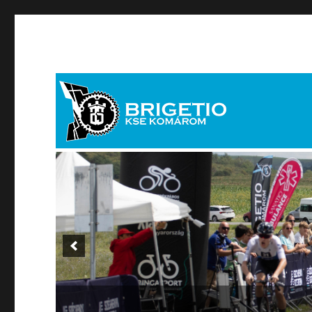
brigetiosport[kukac]brigetiosport.hu
Brigetio KSE