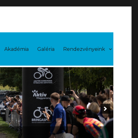
Akadémia
Galéria
Rendezvényeink