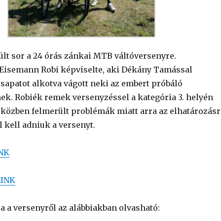
ült sor a 24 órás zánkai MTB váltóversenyre.
Eisemann Robi képviselte, aki Dékány Tamással
csapatot alkotva vágott neki az embert próbáló
k. Robiék remek versenyzéssel a kategória 3. helyén
a közben felmerült problémák miatt arra az elhatározásr
el kell adniuk a versenyt.
NK
LINK
a a versenyről az alábbiakban olvasható: