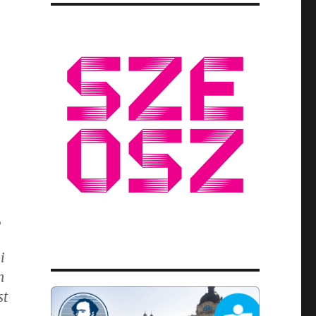
,
i
m
st