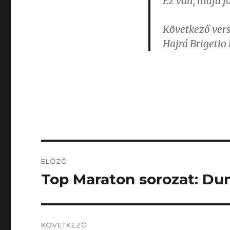
Ez van, majd j
Következő ver
Hajrá Brigetio 
Bejegyzés
ELŐZŐ
navigáció
Top Maraton sorozat: D
Korábbi
bejegyzés:
KÖVETKEZŐ