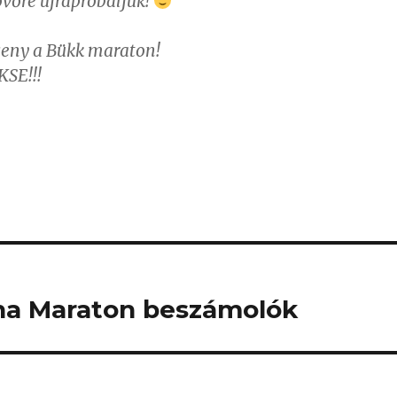
övőre újrapróbáljuk!
seny a Bükk maraton!
KSE!!!
una Maraton beszámolók