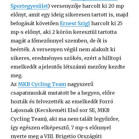
Sportegyesület
) versenyzője harcolt ki 20 mp
előnyt, amit egy ideig sikeresen tartott is, majd
befogását követően
Ernest Szigl
harcolt ki 25
mp-s előnyt, aki 2 körön keresztül tartotta
magát a főmezőnnyel szemben, de őt is
beérték. A versenyen végül nem alakult ki
sikeres, eredményes szökés, ezért a hilltopi
emelkedőt a jelentős létszámú mezőny kezdte
meg.
Az
MKB Cycling Team
nagyszerű
csapatmunkát mutatott be a hegyen, előre
hozták és felvezették az emelkedőt Forró
Lajosnak (Kecskeméti Első sor SE, MKB
Cycling Team), aki ma nem talált legyőzőre,
így egészen elképesztő, 7 mp-s előnnyel
nyerte meg a VIII. Brigetio Országúti