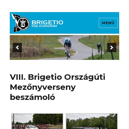
MENÜ
Brigetio KSE
VIII. Brigetio Országúti
Mezőnyverseny
beszámoló