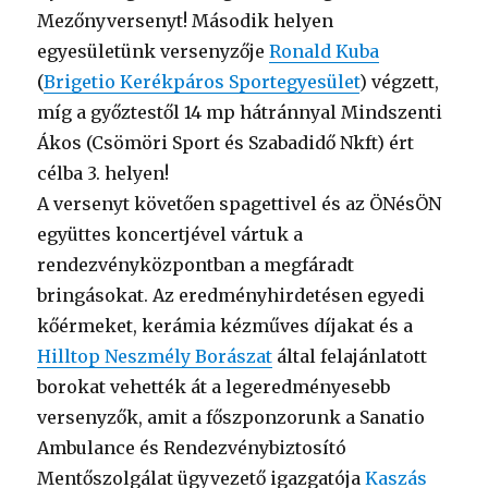
Mezőnyversenyt! Második helyen
egyesületünk versenyzője
Ronald Kuba
(
Brigetio Kerékpáros Sportegyesület
) végzett,
míg a győztestől 14 mp hátránnyal Mindszenti
Ákos (Csömöri Sport és Szabadidő Nkft) ért
célba 3. helyen!
A versenyt követően spagettivel és az ÖNésÖN
együttes koncertjével vártuk a
rendezvényközpontban a megfáradt
bringásokat. Az eredményhirdetésen egyedi
kőérmeket, kerámia kézműves díjakat és a
Hilltop Neszmély Borászat
által felajánlatott
borokat vehették át a legeredményesebb
versenyzők, amit a főszponzorunk a Sanatio
Ambulance és Rendezvénybiztosító
Mentőszolgálat ügyvezető igazgatója
Kaszás