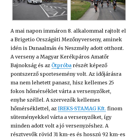
A mai napon immáron 8. alkalommal rajtolt el
a Brigetio Országúti Mezőnyverseny, aminek
idén is Dunaalmás és Neszmély adott otthont.
A verseny a Magyar Kerékpáros Amatőr
Bajnokság és az
Ötpróba
részét képező
pontszerző sportesemény volt. Az időjárásra
ma nem lehetett panasz, hisz kellemes 25
fokos hőmérséklet várta a versenyzőket,
enyhe széllel. A szervezők kellemes
hőmérséklettel, az
IREKS-STAMAG Kft.
finom
süteményekkel várta a versenyzőket, így
minden adott volt a jó versenyzéshez. A
résztvevők rövid 31 km-es és hosszú 92 km-es