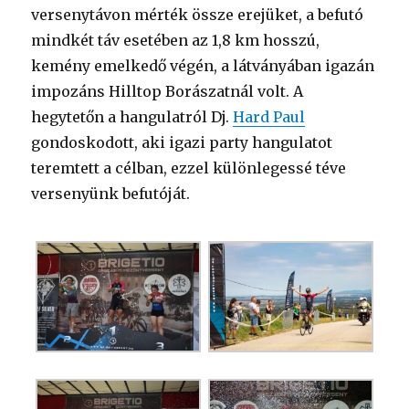
versenytávon mérték össze erejüket, a befutó
mindkét táv esetében az 1,8 km hosszú,
kemény emelkedő végén, a látványában igazán
impozáns Hilltop Borászatnál volt. A
hegytetőn a hangulatról Dj.
Hard Paul
gondoskodott, aki igazi party hangulatot
teremtett a célban, ezzel különlegessé téve
versenyünk befutóját.