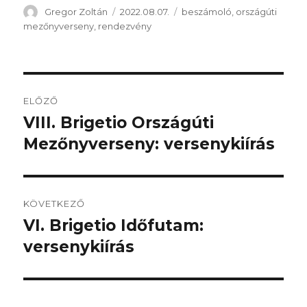
Szerző
Közzétéve
Kategória
Gregor Zoltán
2022.08.07.
beszámoló
,
országúti
mezőnyverseny
,
rendezvény
Bejegyzés
ELŐZŐ
navigáció
VIII. Brigetio Országúti
Korábbi
bejegyzés:
Mezőnyverseny: versenykiírás
KÖVETKEZŐ
VI. Brigetio Időfutam:
Következő
bejegyzés:
versenykiírás