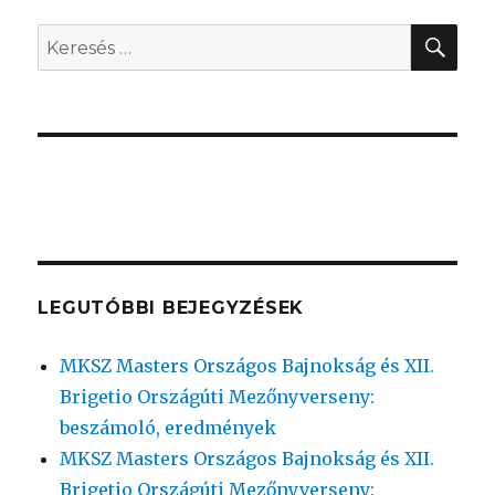
KER
Keresés
a
következő
kifejezésre:
LEGUTÓBBI BEJEGYZÉSEK
MKSZ Masters Országos Bajnokság és XII.
Brigetio Országúti Mezőnyverseny:
beszámoló, eredmények
MKSZ Masters Országos Bajnokság és XII.
Brigetio Országúti Mezőnyverseny: