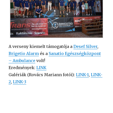
A verseny kiemelt támogatója a
Desef Silver
,
Brigetio Alarm
és a
Sanatio Egészségközpont
– Ambulance
volt!
Eredmények:
LINK
Galériák (Rovács Mariann fotói):
LINK-1
,
LINK-
2
,
LINK-3