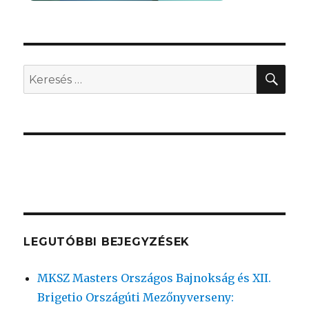
KER
Keresés
a
következő
kifejezésre:
LEGUTÓBBI BEJEGYZÉSEK
MKSZ Masters Országos Bajnokság és XII.
Brigetio Országúti Mezőnyverseny: