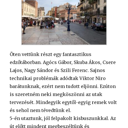
Öten vettünk részt egy fantasztikus
edzőtáborban. Agócs Gábor, Skuba Ákos, Csere
Lajos, Nagy Sándor és Szili Ferenc. Sajnos
technikai problémák adódtak Viktor Niro
barátunknak, ezért nem tudott eljönni. Ezúton
is szeretném neki megköszönni az utak
tervezését. Mindegyik egytől-egyig remek volt
és sehol nem tévedtünk el.
5-én utaztunk, jól felpakolt kisbuszunkkal. Az
út előtt mindent megbeszéltünk és