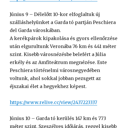
Június 9 – Délelőtt 10-kor elfoglaltuk új
szálláshelyünket a Garda tó partján Peschiera
del Garda városkában.
A kerékpárok kipakolása és gyors ellenőrzése
után elgurultunk Veronába 76 km és 441 méter
szint. Kisebb városnézésbe belefért a Júlia
erkély és az Amfiteátrum megnézése. Este
Peschiera történelmi városnegyedében
voltunk, ahol sokkal jobban pezsgett az
éjszakai élet a hegyekhez képest.
https://www.relive.cc/view/2437223337
Június 10 – Garda tó kerülés 147 km és 773
méter szint. Szeszélyes időjárás, reggel kisebb