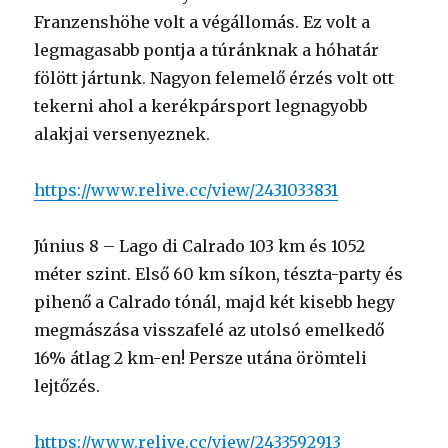
Franzenshöhe volt a végállomás. Ez volt a
legmagasabb pontja a túránknak a hóhatár
fölött jártunk. Nagyon felemelő érzés volt ott
tekerni ahol a kerékpársport legnagyobb
alakjai versenyeznek.
https://www.relive.cc/view/2431033831
Június 8 – Lago di Calrado 103 km és 1052
méter szint. Első 60 km síkon, tészta-party és
pihenő a Calrado tónál, majd két kisebb hegy
megmászása visszafelé az utolsó emelkedő
16% átlag 2 km-en! Persze utána örömteli
lejtőzés.
https://www.relive.cc/view/2433592913