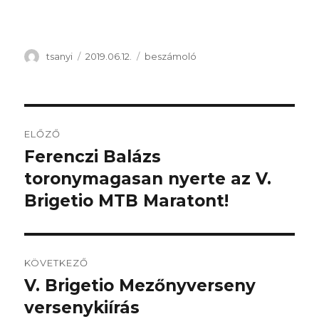
Szerző
Közzétéve
Kategória
tsanyi
2019.06.12.
beszámoló
Bejegyzés
ELŐZŐ
navigáció
Ferenczi Balázs
Korábbi
bejegyzés:
toronymagasan nyerte az V.
Brigetio MTB Maratont!
KÖVETKEZŐ
V. Brigetio Mezőnyverseny
Következő
bejegyzés:
versenykiírás