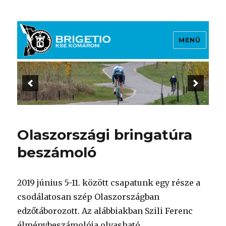
MENÜ
Brigetio KSE
Olaszországi bringatúra
beszámoló
2019 június 5-11. között csapatunk egy része a
csodálatosan szép Olaszországban
edzőtáborozott. Az alábbiakban Szili Ferenc
élménybeszámolója olvasható.