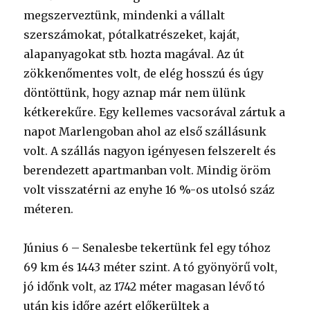
megszerveztünk, mindenki a vállalt
szerszámokat, pótalkatrészeket, kaját,
alapanyagokat stb. hozta magával. Az út
zökkenőmentes volt, de elég hosszú és úgy
döntöttünk, hogy aznap már nem ülünk
kétkerekűre. Egy kellemes vacsorával zártuk a
napot Marlengoban ahol az első szállásunk
volt. A szállás nagyon igényesen felszerelt és
berendezett apartmanban volt. Mindig öröm
volt visszatérni az enyhe 16 %-os utolsó száz
méteren.
Június 6 – Senalesbe tekertünk fel egy tóhoz
69 km és 1443 méter szint. A tó gyönyörű volt,
jó időnk volt, az 1742 méter magasan lévő tó
után kis időre azért előkerültek a