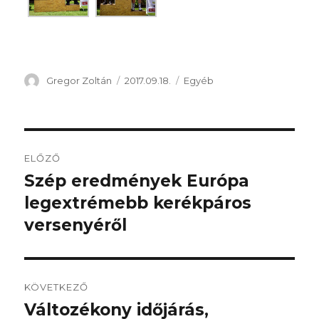
Szerző
Közzétéve
Kategória
Gregor Zoltán
2017.09.18.
Egyéb
Bejegyzés
ELŐZŐ
navigáció
Szép eredmények Európa
Korábbi
bejegyzés:
legextrémebb kerékpáros
versenyéről
KÖVETKEZŐ
Változékony időjárás,
Következő