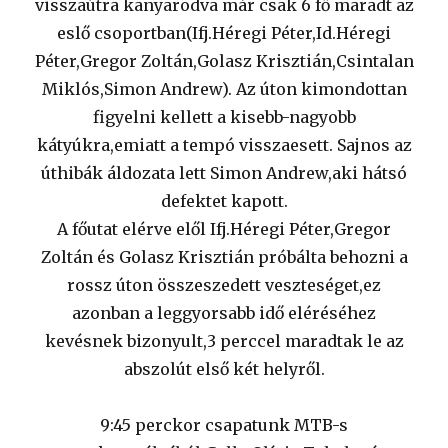
visszaútra kanyarodva már csak 6 fő maradt az
eslő csoportban(Ifj.Héregi Péter,Id.Héregi
Péter,Gregor Zoltán,Golasz Krisztián,Csintalan
Miklós,Simon Andrew). Az úton kimondottan
figyelni kellett a kisebb-nagyobb
kátyúkra,emiatt a tempó visszaesett. Sajnos az
úthibák áldozata lett Simon Andrew,aki hátsó
defektet kapott.
A főutat elérve elől Ifj.Héregi Péter,Gregor
Zoltán és Golasz Krisztián próbálta behozni a
rossz úton összeszedett veszteséget,ez
azonban a leggyorsabb idő eléréséhez
kevésnek bizonyult,3 perccel maradtak le az
abszolút első két helyről.
9:45 perckor csapatunk MTB-s