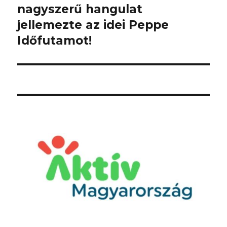
bejegyzés:
nagyszerű hangulat
jellemezte az idei Peppe
Időfutamot!