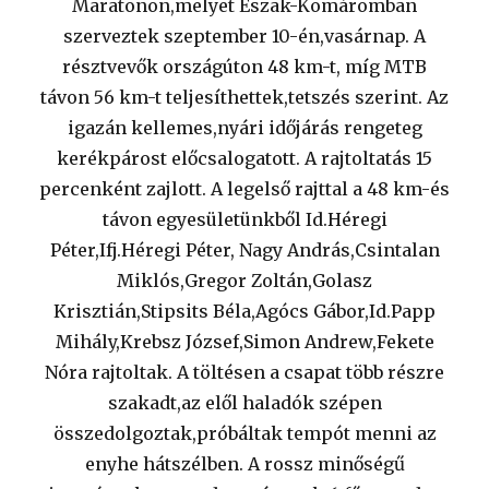
Maratonon,melyet Észak-Komáromban
szerveztek szeptember 10-én,vasárnap. A
résztvevők országúton 48 km-t, míg MTB
távon 56 km-t teljesíthettek,tetszés szerint. Az
igazán kellemes,nyári időjárás rengeteg
kerékpárost előcsalogatott. A rajtoltatás 15
percenként zajlott. A legelső rajttal a 48 km-és
távon egyesületünkből Id.Héregi
Péter,Ifj.Héregi Péter, Nagy András,Csintalan
Miklós,Gregor Zoltán,Golasz
Krisz
tián,Stipsits Béla,Agócs Gábor,Id.Papp
Mihály,Krebsz József,Simon Andrew,Fekete
Nóra rajtoltak. A töltésen a csapat több részre
szakadt,az elől haladók szépen
összedolgoztak,próbáltak tempót menni az
enyhe hátszélben. A rossz minőségű