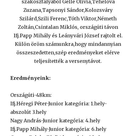
szakosztályából Gelle Olívia,Tehelová
Zuzana,Tapsonyi Sándor,Kolozsváry
Szilárd,Szili Ferenc,Tóth Viktor,Németh
Zoltán,Csintalan Miklós, országúti távon
Ifj.Papp Mihály és Leányvári József rajtolt el.
Külön öröm számunkra,hogy mindannyian
összeszedetten,szép eredményeket elérve
teljesítették a versenytávot.
Eredményeink:
Országúti-48km:
Ifj.Héregi Péter-Junior kategória: 1.hely-
abszolút 3.hely
Nagy András-Junior kategória: 4.hely
Ifj.Papp Mihály-Junior kategória: 6.hely