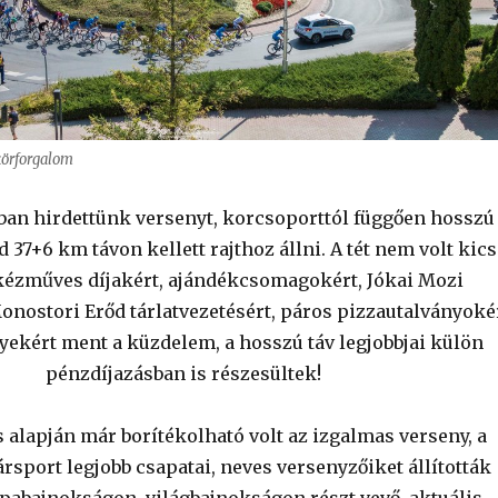
körforgalom
ban hirdettünk versenyt, korcsoporttól függően hosszú
 37+6 km távon kellett rajthoz állni. A tét nem volt kics
ézműves díjakért, ajándékcsomagokért, Jókai Mozi
Monostori Erőd tárlatvezetésért, páros pizzautalványoké
gyekért ment a küzdelem, a hosszú táv legjobbjai külön
pénzdíjazásban is részesültek!
 alapján már borítékolható volt az izgalmas verseny, a
rsport legjobb csapatai, neves versenyzőiket állították
ópabajnokságon, világbajnokságon részt vevő, aktuális