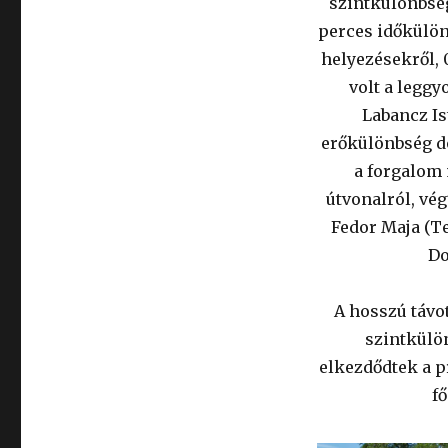
szintkülönbsége
perces időkülön
helyezésekről, 
volt a leggy
Labancz Is
erőkülönbség dö
a forgalom 
útvonalról, vég
Fedor Maja (T
Do
A hosszú távot
szintkülön
elkezdődtek a pr
f