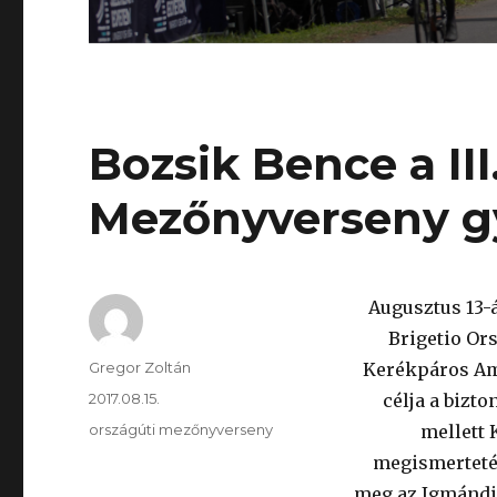
Bozsik Bence a III
Mezőnyverseny g
Augusztus 13-
Brigetio Or
Szerző
Gregor Zoltán
Kerékpáros Am
Közzétéve
2017.08.15.
célja a bizt
Kategória
országúti mezőnyverseny
mellett 
megismertetés
meg az Igmándi 