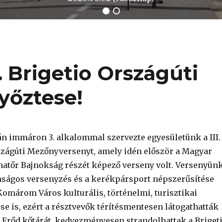
. Brigetio Országúti
yőztese!
án immáron 3. alkalommal szervezte egyesületünk a III.
szágúti Mezőnyversenyt, amely idén először a Magyar
atőr Bajnokság részét képező verseny volt. Versenyün
onságos versenyzés és a kerékpársport népszerűsítése
Komárom Város kulturális, történelmi, turisztikai
e is, ezért a résztvevők térítésmentesen látogathatták
Erőd kőtárát, kedvezményesen strandolhattak a Briget