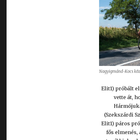
Nagyigmánd-Kocs köz
Elit1) próbált 
vette át, 
Hármójuka
(Szekszárdi Sz
Elit1) páros pró
fős elmenés,