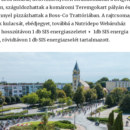
n, száguldozhattak a komáromi Teremgokart pályán é
yel pizzázhattak a Boss-Co Trattóriában. A rajtcsoma
 kulacsát, ebédjegyet, továbbá a Nutridepo Webáruház
 hosszútávon 1 db SIS energiaszeletet + 1db SIS energia
, rövidtávon 1 db SIS energiazselét tartalmazott.