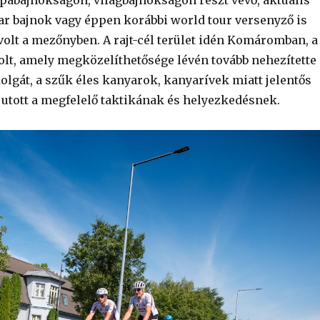
ar bajnok vagy éppen korábbi world tour versenyző is
volt a mezőnyben. A rajt-cél terület idén Komáromban, a
olt, amely megközelíthetősége lévén tovább nehezítette
olgát, a szűk éles kanyarok, kanyarívek miatt jelentős
jutott a megfelelő taktikának és helyezkedésnek.