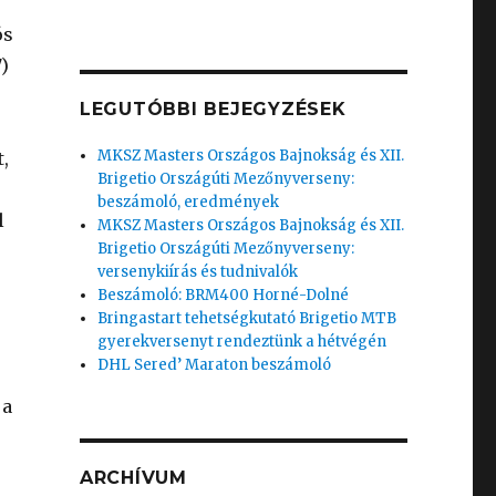
5
ós
7)
LEGUTÓBBI BEJEGYZÉSEK
MKSZ Masters Országos Bajnokság és XII.
t,
Brigetio Országúti Mezőnyverseny:
beszámoló, eredmények
l
MKSZ Masters Országos Bajnokság és XII.
Brigetio Országúti Mezőnyverseny:
versenykiírás és tudnivalók
Beszámoló: BRM400 Horné-Dolné
Bringastart tehetségkutató Brigetio MTB
gyerekversenyt rendeztünk a hétvégén
DHL Sered’ Maraton beszámoló
 a
ARCHÍVUM