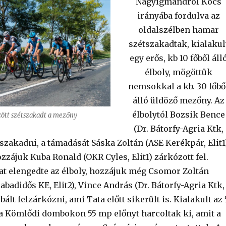
Nagyigmándról Kocs
irányába fordulva az
oldalszélben hamar
szétszakadtak, kialakul
egy erős, kb 10 főből áll
élboly, mögöttük
nemsokkal a kb. 30 főbő
álló üldöző mezőny. Az
élbolytól Bozsik Bence
ött szétszakadt a mezőny
(Dr. Bátorfy-Agria Ktk,
elszakadni, a támadását Sáska Zoltán (ASE Kerékpár, Elit1
hozzájuk Kuba Ronald (OKR Cyles, Elit1) zárkózott fel.
t elengedte az élboly, hozzájuk még Csomor Zoltán
abadidős KE, Elit2), Vince András (Dr. Bátorfy-Agria Ktk,
bált felzárkózni, ami Tata előtt sikerült is. Kialakult az 
 a Kömlődi dombokon 55 mp előnyt harcoltak ki, amit a