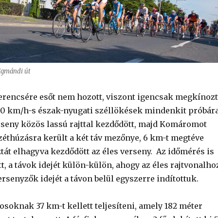
 Igmándi út
erencsére esőt nem hozott, viszont igencsak megkínoz
50 km/h-s észak-nyugati széllökések mindenkit próbár
erseny közös lassú rajttal kezdődött, majd Komáromot
zéthúzásra került a két táv mezőnye, 6 km-t megtéve
át elhagyva kezdődött az éles verseny. Az időmérés is
, a távok idejét külön-külön, ahogy az éles rajtvonalho
versenyzők idejét a távon belül egyszerre indítottuk.
vosoknak 37 km-t kellett teljesíteni, amely 182 méter