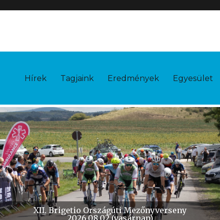
Hírek
Tagjaink
Eredmények
Egyesület
X. Brigetio Időfutam
2026.10.11 (vasárnap)