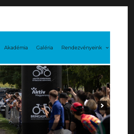
Akadémia
Galéria
Rendezvényeink