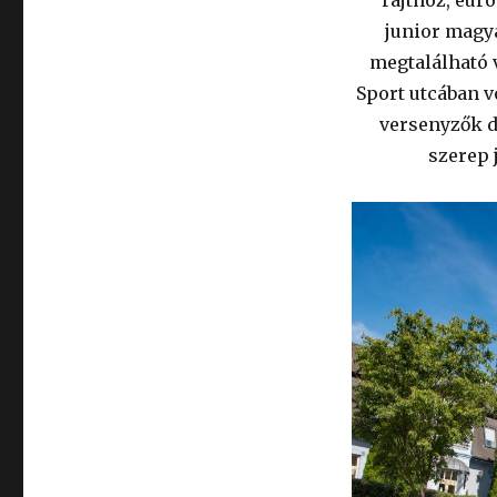
junior magy
megtalálható 
Sport utcában v
versenyzők d
szerep 