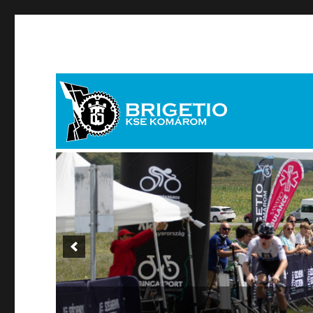
brigetiosport[kukac]brigetiosport.hu
Brigetio KSE