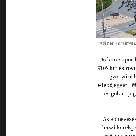
Lassú rajt, Komárom 
16 korcsoport
91+6 km és rövid
gyönyörű k
belépőjegyért, 
és gokart je
Az előnevezés
hazai kerékpá
rajthoz, eur