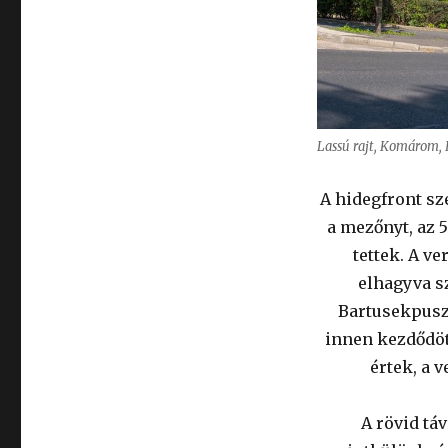
Lassú rajt, Komárom,
A hidegfront sz
a mezőnyt, az 
tettek. A v
elhagyva s
Bartusekpuszt
innen kezdődött
értek, a 
A rövid tá