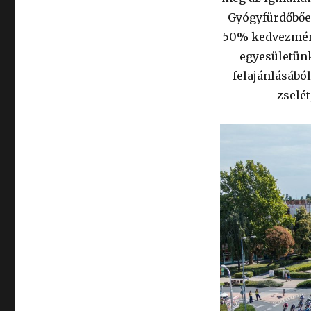
Gyógyfürdőbőe
50% kedvezménn
egyesületünk
felajánlásából
zselét