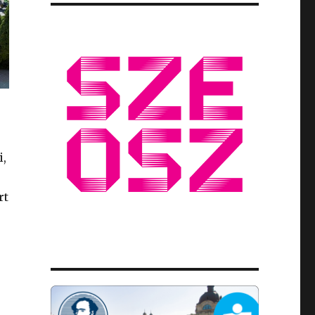
i,
rt