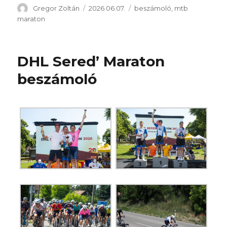
Szerző
Közzétéve
Kategória
Gregor Zoltán
2026.06.07.
beszámoló
,
mtb
maraton
DHL Sered’ Maraton
beszámoló