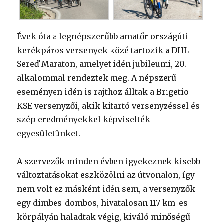
Évek óta a legnépszerűbb amatőr országúti
kerékpáros versenyek közé tartozik a DHL
Sereď Maraton, amelyet idén jubileumi, 20.
alkalommal rendeztek meg. A népszerű
eseményen idén is rajthoz álltak a Brigetio
KSE versenyzői, akik kitartó versenyzéssel és
szép eredményekkel képviselték
egyesületünket.
A szervezők minden évben igyekeznek kisebb
változtatásokat eszközölni az útvonalon, így
nem volt ez másként idén sem, a versenyzők
egy dimbes-dombos, hivatalosan 117 km-es
körpályán haladtak végig, kiváló minőségű