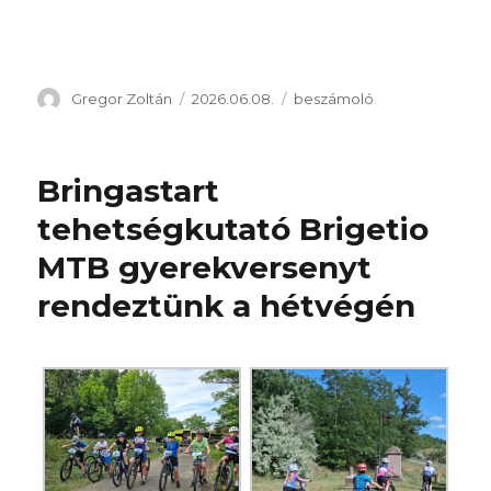
Szerző
Közzétéve
Kategória
Gregor Zoltán
2026.06.08.
beszámoló
Bringastart
tehetségkutató Brigetio
MTB gyerekversenyt
rendeztünk a hétvégén