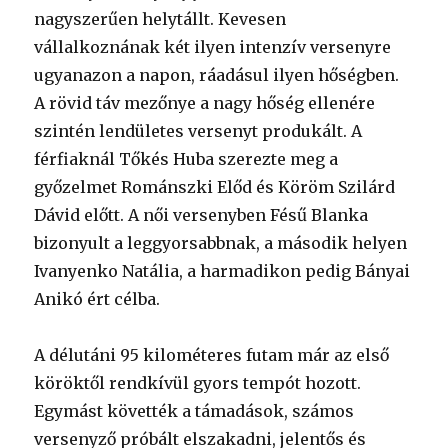
nagyszerűen helytállt. Kevesen
vállalkoznának két ilyen intenzív versenyre
ugyanazon a napon, ráadásul ilyen hőségben.
A rövid táv mezőnye a nagy hőség ellenére
szintén lendületes versenyt produkált. A
férfiaknál Tőkés Huba szerezte meg a
győzelmet Románszki Előd és Köröm Szilárd
Dávid előtt. A női versenyben Fésű Blanka
bizonyult a leggyorsabbnak, a második helyen
Ivanyenko Natália, a harmadikon pedig Bányai
Anikó ért célba.
A délutáni 95 kilométeres futam már az első
köröktől rendkívül gyors tempót hozott.
Egymást követték a támadások, számos
versenyző próbált elszakadni, jelentős és