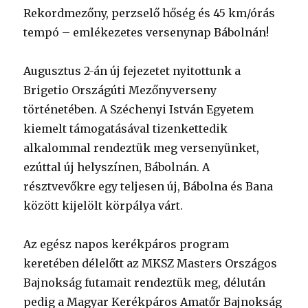
Rekordmezőny, perzselő hőség és 45 km/órás
tempó – emlékezetes versenynap Bábolnán!
Augusztus 2-án új fejezetet nyitottunk a
Brigetio Országúti Mezőnyverseny
történetében. A Széchenyi István Egyetem
kiemelt támogatásával tizenkettedik
alkalommal rendeztük meg versenyünket,
ezúttal új helyszínen, Bábolnán. A
résztvevőkre egy teljesen új, Bábolna és Bana
között kijelölt körpálya várt.
Az egész napos kerékpáros program
keretében délelőtt az MKSZ Masters Országos
Bajnokság futamait rendeztük meg, délután
pedig a Magyar Kerékpáros Amatőr Bajnokság