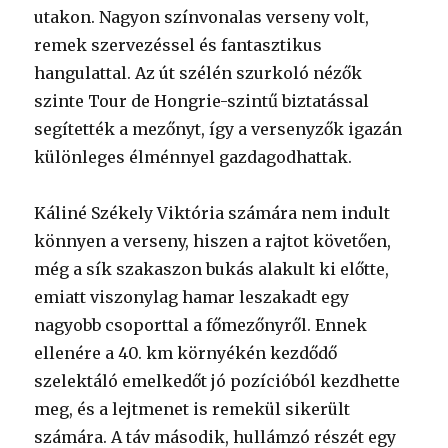
utakon. Nagyon színvonalas verseny volt,
remek szervezéssel és fantasztikus
hangulattal. Az út szélén szurkoló nézők
szinte Tour de Hongrie-szintű biztatással
segítették a mezőnyt, így a versenyzők igazán
különleges élménnyel gazdagodhattak.
Káliné Székely Viktória számára nem indult
könnyen a verseny, hiszen a rajtot követően,
még a sík szakaszon bukás alakult ki előtte,
emiatt viszonylag hamar leszakadt egy
nagyobb csoporttal a főmezőnyről. Ennek
ellenére a 40. km környékén kezdődő
szelektáló emelkedőt jó pozícióból kezdhette
meg, és a lejtmenet is remekül sikerült
számára. A táv második, hullámzó részét egy