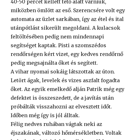
40-50 percet kellett tető alatt várniuk,
miközben ömlött az eső. Szerencsére volt egy
automata az üzlet sarkában, így az étel és ital
utánpótlást sikerült megoldani. A kulacsok
feltöltésében pedig nem mindennapi
segítséget kaptak. Pisti a szomszédos
rendőrségen kért vizet, egy kedves rendőrnő
pedig megsajnálta őket és segített.
A vihar nyomai sokáig látszottak az úton.
Letört ágak, levelek és vizes aszfalt fogadta
őket. Az egyik emelkedő alján Patrik még egy
defektet is összeszedett, de a javítás után
próbálták visszahozni az elvesztett időt.
Időben még így is jól álltak.
Félig nedves ruhában vágtak neki az
éjszakának, változó hőmérsékletben. Voltak