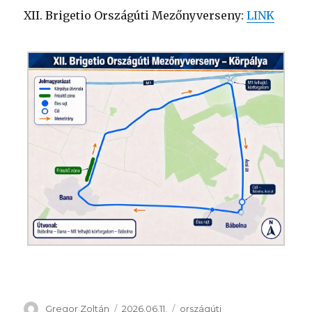
XII. Brigetio Országúti Mezőnyverseny:
LINK
Szerző
Közzétéve
Kategória
Gregor Zoltán
2026.06.11.
országúti