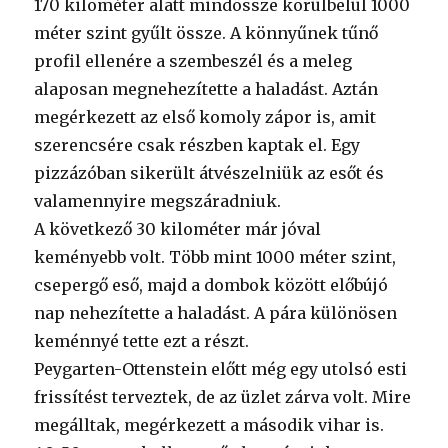
170 kilométer alatt mindössze körülbelül 1000
méter szint gyűlt össze. A könnyűnek tűnő
profil ellenére a szembeszél és a meleg
alaposan megnehezítette a haladást. Aztán
megérkezett az első komoly zápor is, amit
szerencsére csak részben kaptak el. Egy
pizzázóban sikerült átvészelniük az esőt és
valamennyire megszáradniuk.
A következő 30 kilométer már jóval
keményebb volt. Több mint 1000 méter szint,
csepergő eső, majd a dombok között előbújó
nap nehezítette a haladást. A pára különösen
keménnyé tette ezt a részt.
Peygarten-Ottenstein előtt még egy utolsó esti
frissítést terveztek, de az üzlet zárva volt. Mire
megálltak, megérkezett a második vihar is.