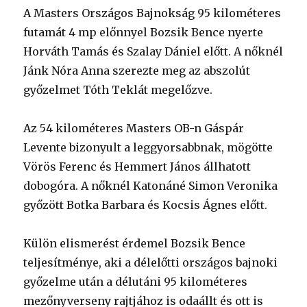
A Masters Országos Bajnokság 95 kilométeres
futamát 4 mp előnnyel Bozsik Bence nyerte
Horváth Tamás és Szalay Dániel előtt. A nőknél
Jánk Nóra Anna szerezte meg az abszolút
győzelmet Tóth Teklát megelőzve.
Az 54 kilométeres Masters OB-n Gáspár
Levente bizonyult a leggyorsabbnak, mögötte
Vörös Ferenc és Hemmert János állhatott
dobogóra. A nőknél Katonáné Simon Veronika
győzött Botka Barbara és Kocsis Ágnes előtt.
Külön elismerést érdemel Bozsik Bence
teljesítménye, aki a délelőtti országos bajnoki
győzelme után a délutáni 95 kilométeres
mezőnyverseny rajtjához is odaállt és ott is