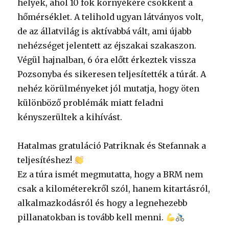
helyek, ahol 10 fok környékére csökkent a
hőmérséklet. A telihold ugyan látványos volt,
de az állatvilág is aktívabbá vált, ami újabb
nehézséget jelentett az éjszakai szakaszon.
Végül hajnalban, 6 óra előtt érkeztek vissza
Pozsonyba és sikeresen teljesítették a túrát. A
nehéz körülményeket jól mutatja, hogy öten
különböző problémák miatt feladni
kényszerültek a kihívást.
Hatalmas gratuláció Patriknak és Stefannak a
teljesítéshez!
Ez a túra ismét megmutatta, hogy a BRM nem
csak a kilométerekről szól, hanem kitartásról,
alkalmazkodásról és hogy a legnehezebb
pillanatokban is tovább kell menni.