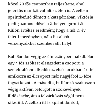
közel 20 fős csoportban teljesítette, ahol
jelentős munkát vállalt az élen is. A célban
sprintbefutó döntött a kategóriában, Viktória
pedig azonos idővel a 2. helyen gurult át.
Külön értékes eredmény, hogy a női 35 év
feletti mezőnyben, nála fiatalabb
versenyzőkkel szemben állt helyt.
Káli Sándor végig az élmezőnyben haladt. Bár
egy 4 fős szökést elengedett a csoport, a
szelektáló emelkedőn az első sorokban ért fel,
amikorra az élcsoport már nagyjából 15 főre
fogyatkozott. A második, hullámzó szakaszon
végig aktívan beforgott a szökevények
üldözésébe, ám a felzárkózás végül nem
sikerült. A célban itt is sprint döntött,