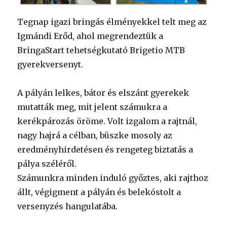
Tegnap igazi bringás élményekkel telt meg az
Igmándi Erőd, ahol megrendeztük a
BringaStart tehetségkutató Brigetio MTB
gyerekversenyt.
A pályán lelkes, bátor és elszánt gyerekek
mutatták meg, mit jelent számukra a
kerékpározás öröme. Volt izgalom a rajtnál,
nagy hajrá a célban, büszke mosoly az
eredményhirdetésen és rengeteg biztatás a
pálya széléről.
Számunkra minden induló győztes, aki rajthoz
állt, végigment a pályán és belekóstolt a
versenyzés hangulatába.