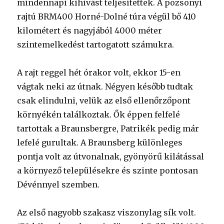
mindennapi kihívást teljesítettek. A pozsonyi
rajtú BRM400 Horné-Dolné túra végül bő 410
kilométert és nagyjából 4000 méter
szintemelkedést tartogatott számukra.
A rajt reggel hét órakor volt, ekkor 15-en
vágtak neki az útnak. Négyen később tudtak
csak elindulni, velük az első ellenőrzőpont
környékén találkoztak. Ők éppen felfelé
tartottak a Braunsbergre, Patrikék pedig már
lefelé gurultak. A Braunsberg különleges
pontja volt az útvonalnak, gyönyörű kilátással
a környező településekre és szinte pontosan
Dévénnyel szemben.
Az első nagyobb szakasz viszonylag sík volt.