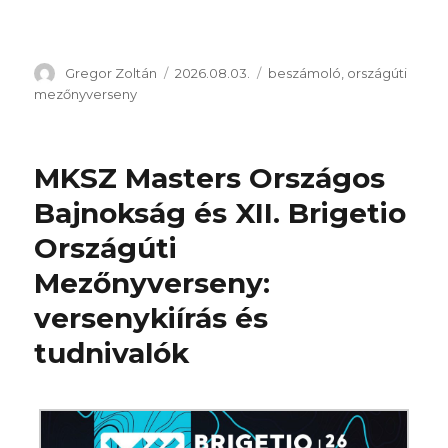
Szerző
Közzétéve
Kategória
Gregor Zoltán
2026.08.03.
beszámoló
,
országúti
mezőnyverseny
MKSZ Masters Országos
Bajnokság és XII. Brigetio
Országúti
Mezőnyverseny:
versenykiírás és
tudnivalók