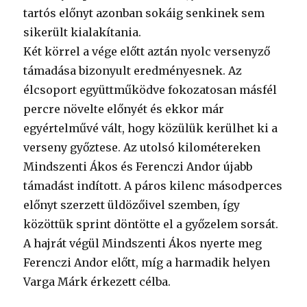
tartós előnyt azonban sokáig senkinek sem
sikerült kialakítania.
Két körrel a vége előtt aztán nyolc versenyző
támadása bizonyult eredményesnek. Az
élcsoport együttműködve fokozatosan másfél
percre növelte előnyét és ekkor már
egyértelművé vált, hogy közülük kerülhet ki a
verseny győztese. Az utolsó kilométereken
Mindszenti Ákos és Ferenczi Andor újabb
támadást indított. A páros kilenc másodperces
előnyt szerzett üldözőivel szemben, így
közöttük sprint döntötte el a győzelem sorsát.
A hajrát végül Mindszenti Ákos nyerte meg
Ferenczi Andor előtt, míg a harmadik helyen
Varga Márk érkezett célba.