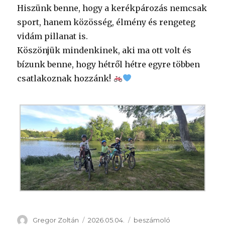
Hiszünk benne, hogy a kerékpározás nemcsak
sport, hanem közösség, élmény és rengeteg
vidám pillanat is.
Köszönjük mindenkinek, aki ma ott volt és
bízunk benne, hogy hétről hétre egyre többen
csatlakoznak hozzánk!
Szerző
Közzétéve
Kategória
Gregor Zoltán
2026.05.04.
beszámoló