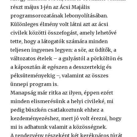
részt május 1-jén az Ácsi Majális
programsorozatának lebonyolításában.
Különleges élmény volt látni azt az ácsi
civilek közötti összefogást, amely lehetővé
tette, hogy a látogatók számára minden
teljesen ingyenes legyen: a sör, az üdítők, a
változatos ételek – a gulyástól a pörköltön és
a káposztán át egészen a desszertekig és
péksüteményekig –, valamint az összes
ünnepi program is.
Manapság már ritka az ilyen, éppen ezért
minden elismerésünk a helyi civileké, mi
pedig büszkén csatlakoztunk ehhez a
kezdeményezéshez, mert jó volt érezni, hogy
mi is adhatunk valamit a közösségnek.
A rendezvény részeként két kerékpáros túrát