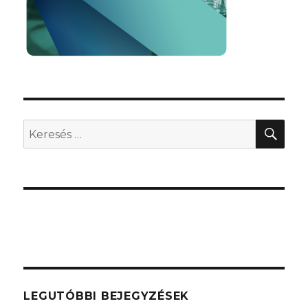
KER
Keresés
a
következő
kifejezésre:
LEGUTÓBBI BEJEGYZÉSEK