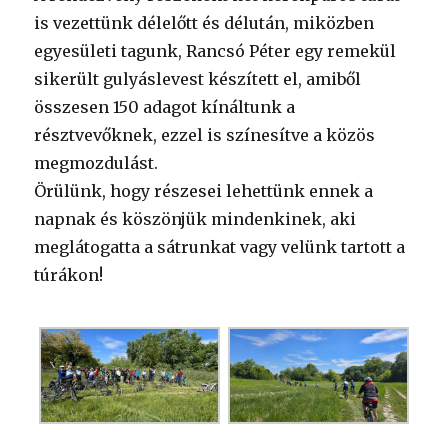
is vezettünk délelőtt és délután, miközben
egyesületi tagunk, Rancsó Péter egy remekül
sikerült gulyáslevest készített el, amiből
összesen 150 adagot kínáltunk a
résztvevőknek, ezzel is színesítve a közös
megmozdulást.
Örülünk, hogy részesei lehettünk ennek a
napnak és köszönjük mindenkinek, aki
meglátogatta a sátrunkat vagy velünk tartott a
túrákon!