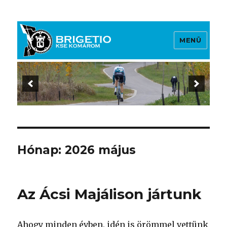
MENÜ
Brigetio KSE
Hónap:
2026 május
Az Ácsi Majálison jártunk
Ahogy minden évben, idén is örömmel vettünk