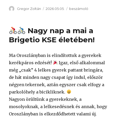
Szerző
Közzétéve
Kategória
Gregor Zoltán
2026.05.05.
beszámoló
Nagy nap a mai a
Brigetio KSE életében!
Ma Oroszlányban is elindítottuk a gyerekek
kerékpáros edzését!
Igaz, első alkalommal
még „csak” 4 lelkes gyerek pattant bringára,
de hát minden nagy csapat így indul, először
négyen tekernek, aztán egyszer csak elfogy a
parkolóhely a bicikliknek.
Nagyon örültünk a gyerekeknek, a
mosolyoknak, a lelkesedésnek és annak, hogy
Oroszlányban is elkezdődhetett valami új.