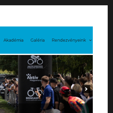
Akadémia
Galéria
Rendezvényeink