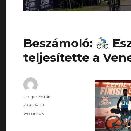
Beszámoló:
Esz
teljesítette a Ven
Szerző
Gregor Zoltán
Közzétéve
2026.04.28.
Kategória
beszámoló