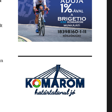
lt
án