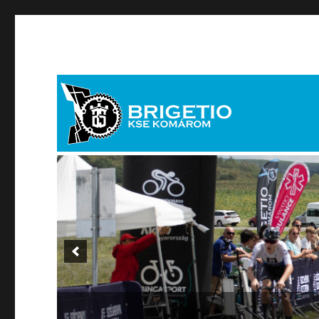
brigetiosport[kukac]brigetiosport.hu
Brigetio KSE