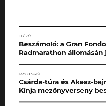
Bejegyzés
ELŐZŐ
navigáció
Beszámoló: a Gran Fondo
Korábbi
bejegyzés:
Radmarathon állomásán 
KÖVETKEZŐ
Csárda-túra és Akesz-bajn
Következő
bejegyzés:
Kínja mezőnyverseny be