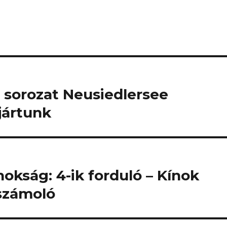
 sorozat Neusiedlersee
jártunk
okság: 4-ik forduló – Kínok
számoló