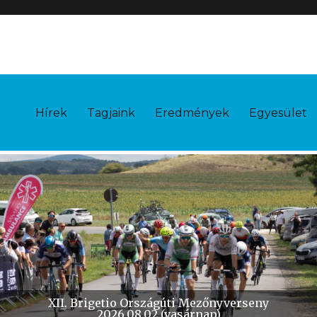
Hírek
Tagjaink
Eredmények
Egyesület
X. Brigetio Időfutam
2026.10.11 (vasárnap)