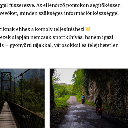
ggal fűszerezve. Az ellenőrző pontokon segítőkészen
tvevőket, minden szükséges információt készséggel
riknak ehhez a komoly teljesítéshez!
 ezek alapján nemcsak sportkihívás, hanem igazi
s – gyönyörű tájakkal, városokkal és felejthetetlen