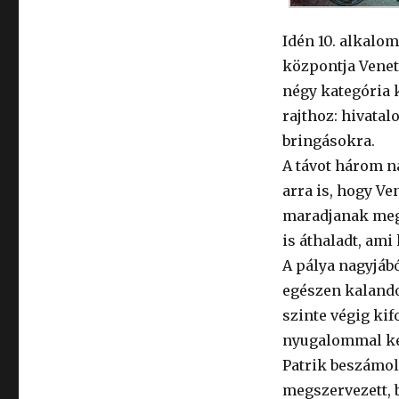
Idén 10. alkalo
központja Venet
négy kategória k
rajthoz: hivata
bringásokra.
A távot három nap
arra is, hogy V
maradjanak meg.
is áthaladt, am
A pálya nagyjáb
egészen kalandos
szinte végig kif
nyugalommal kez
Patrik beszámol
megszervezett, 