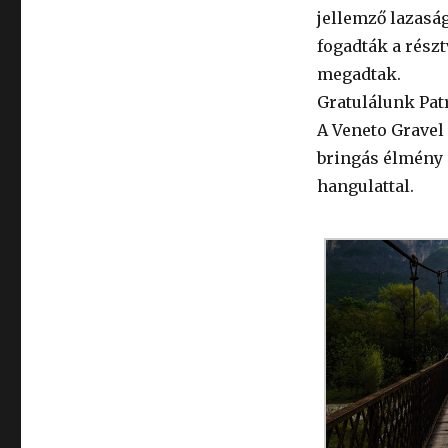
jellemző lazasá
fogadták a rész
megadtak.
Gratulálunk Pat
A Veneto Gravel
bringás élmény i
hangulattal.