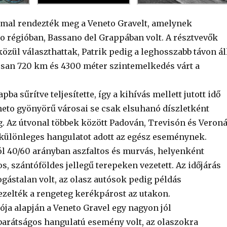
mmal rendezték meg a Veneto Gravelt, amelynek
o régióban, Bassano del Grappában volt. A résztvevők
özül választhattak, Patrik pedig a leghosszabb távon ál
losan 720 km és 4300 méter szintemelkedés várt a
ba sűrítve teljesítette, így a kihívás mellett jutott idő
eneto gyönyörű városai se csak elsuhanó díszletként
 Az útvonal többek között Padován, Trevisón és Veron
i különleges hangulatot adott az egész eseménynek.
ól 40/60 arányban aszfaltos és murvás, helyenként
, szántóföldes jellegű terepeken vezetett. Az időjárás
ogástalan volt, az olasz autósok pedig példás
elték a rengeteg kerékpárost az utakon.
ója alapján a Veneto Gravel egy nagyon jól
barátságos hangulatú esemény volt, az olaszokra