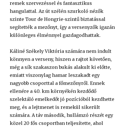
remek szervezéssel és fantasztikus
hangulattal. Az út szélén szurkoló nézők
szinte Tour de Hongrie-szintű biztatással
segítették a mezőnyt, így a versenyzők igazán
különleges élménnyel gazdagodhattak.
Káliné Székely Viktória számára nem indult
könnyen a verseny, hiszen a rajtot követően,
még a sík szakaszon bukás alakult ki előtte,
emiatt viszonylag hamar leszakadt egy
nagyobb csoporttal a főmezőnyről. Ennek
ellenére a 40. km környékén kezdődő
szelektáló emelkedőt jó pozícióból kezdhette
meg, és a lejtmenet is remekül sikerült
számára. A táv második, hullámzó részét egy
közel 20 fős csoportban teljesítette, ahol