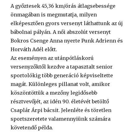
A győztesek 45,36 km/órás átlagsebessége
önmagában is megmutatja, milyen
elképesztően gyors versenyt láthattunk az új
bábolnai pályán. A női abszolút versenyt
Bokros Csenge Anna nyerte Punk Adrienn és
Horváth Adél előtt.
Az eseményen az utánpótláskorú
versenyzőktől kezdve a tapasztalt senior
sportolókig több generáció képviseltette
magát. Különleges pillanat volt, amikor
köszöntöttük a mezőny legidősebb
résztvevőjét, az idén 90. életévét betöltő
Csaplár Árpi bácsit. Jelenléte és töretlen
sportszeretete valamennyiünk számára
követendő példa.