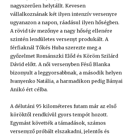
nagyszerűen helytállt. Kevesen
vállalkoznának két ilyen intenzív versenyre
ugyanazon a napon, ráadásul ilyen hőségben.
A rövid táv mezőnye a nagy hőség ellenére
szintén lendületes versenyt produkált. A
férfiaknál Tőkés Huba szerezte meg a
győzelmet Románszki Előd és Köröm Szilárd
Dávid előtt. A női versenyben Fésű Blanka
bizonyult a leggyorsabbnak, a második helyen
Ivanyenko Natália, a harmadikon pedig Bányai
Anikó ért célba.
A délutáni 95 kilométeres futam már az első
köröktől rendkívül gyors tempót hozott.
Egymást követték a támadások, számos
versenyző próbált elszakadni, jelentős és