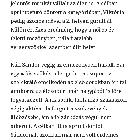
jelentős munkát vállalt az élen is. A célban
sprintbefutó döntött a kategóriában, Viktória
pedig azonos idővel a 2. helyen gurult át.
Külön értékes eredmény, hogy a női 35 év
feletti mezőnyben, nála fiatalabb
versenyzőkkel szemben állt helyt.
Káli Sándor végig az élmezőnyben haladt. Bár
egy 4 fős szökést elengedett a csoport, a
szelektáló emelkedőn az első sorokban ért fel,
amikorra az élcsoport már nagyjából 15 főre
fogyatkozott. A második, hullámzó szakaszon
végig aktívan beforgott a szökevények
üldözésébe, ám a felzárkózás végül nem
sikerült. A célban itt is sprint döntött,
Sándornak azonban már nem volt érdemes