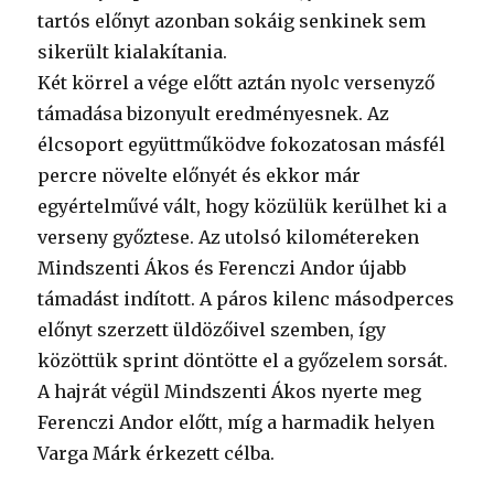
tartós előnyt azonban sokáig senkinek sem
sikerült kialakítania.
Két körrel a vége előtt aztán nyolc versenyző
támadása bizonyult eredményesnek. Az
élcsoport együttműködve fokozatosan másfél
percre növelte előnyét és ekkor már
egyértelművé vált, hogy közülük kerülhet ki a
verseny győztese. Az utolsó kilométereken
Mindszenti Ákos és Ferenczi Andor újabb
támadást indított. A páros kilenc másodperces
előnyt szerzett üldözőivel szemben, így
közöttük sprint döntötte el a győzelem sorsát.
A hajrát végül Mindszenti Ákos nyerte meg
Ferenczi Andor előtt, míg a harmadik helyen
Varga Márk érkezett célba.