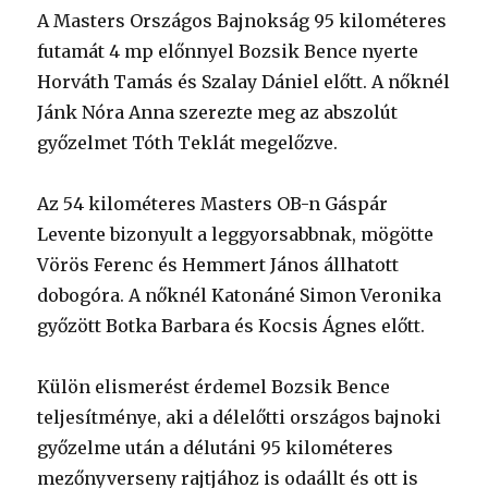
A Masters Országos Bajnokság 95 kilométeres
futamát 4 mp előnnyel Bozsik Bence nyerte
Horváth Tamás és Szalay Dániel előtt. A nőknél
Jánk Nóra Anna szerezte meg az abszolút
győzelmet Tóth Teklát megelőzve.
Az 54 kilométeres Masters OB-n Gáspár
Levente bizonyult a leggyorsabbnak, mögötte
Vörös Ferenc és Hemmert János állhatott
dobogóra. A nőknél Katonáné Simon Veronika
győzött Botka Barbara és Kocsis Ágnes előtt.
Külön elismerést érdemel Bozsik Bence
teljesítménye, aki a délelőtti országos bajnoki
győzelme után a délutáni 95 kilométeres
mezőnyverseny rajtjához is odaállt és ott is