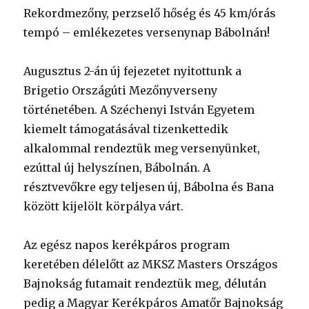
Rekordmezőny, perzselő hőség és 45 km/órás
tempó – emlékezetes versenynap Bábolnán!
Augusztus 2-án új fejezetet nyitottunk a
Brigetio Országúti Mezőnyverseny
történetében. A Széchenyi István Egyetem
kiemelt támogatásával tizenkettedik
alkalommal rendeztük meg versenyünket,
ezúttal új helyszínen, Bábolnán. A
résztvevőkre egy teljesen új, Bábolna és Bana
között kijelölt körpálya várt.
Az egész napos kerékpáros program
keretében délelőtt az MKSZ Masters Országos
Bajnokság futamait rendeztük meg, délután
pedig a Magyar Kerékpáros Amatőr Bajnokság