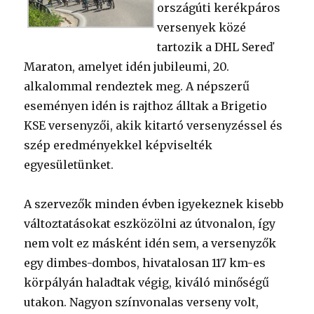
országúti kerékpáros
versenyek közé
tartozik a DHL Sereď
Maraton, amelyet idén jubileumi, 20.
alkalommal rendeztek meg. A népszerű
eseményen idén is rajthoz álltak a Brigetio
KSE versenyzői, akik kitartó versenyzéssel és
szép eredményekkel képviselték
egyesületünket.
A szervezők minden évben igyekeznek kisebb
változtatásokat eszközölni az útvonalon, így
nem volt ez másként idén sem, a versenyzők
egy dimbes-dombos, hivatalosan 117 km-es
körpályán haladtak végig, kiváló minőségű
utakon. Nagyon színvonalas verseny volt,