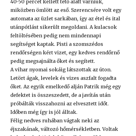
40-50 percet kellett tető alatt várniuk,
miközben ömlött az eső. Szerencsére volt egy
automata az üzlet sarkában, így az étel és ital
utánpótlást sikerült megoldani. A kulacsok
feltöltésében pedig nem mindennapi
segítséget kaptak. Pisti a szomszédos
rendőrségen kért vizet, egy kedves rendőrnő
pedig megsajnálta őket és segített.
A vihar nyomai sokáig látszottak az úton.
Letört ágak, levelek és vizes aszfalt fogadta
őket. Az egyik emelkedő alján Patrik még egy
defektet is összeszedett, de a javítás után
próbálták visszahozni az elvesztett időt.
Időben még így is jól álltak.
Félig nedves ruhában vágtak neki az
éjszakának, változó hőmérsékletben. Voltak