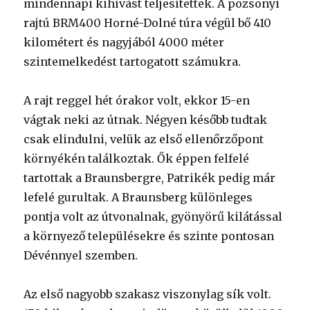
mindennapi kihívást teljesítettek. A pozsonyi
rajtú BRM400 Horné-Dolné túra végül bő 410
kilométert és nagyjából 4000 méter
szintemelkedést tartogatott számukra.
A rajt reggel hét órakor volt, ekkor 15-en
vágtak neki az útnak. Négyen később tudtak
csak elindulni, velük az első ellenőrzőpont
környékén találkoztak. Ők éppen felfelé
tartottak a Braunsbergre, Patrikék pedig már
lefelé gurultak. A Braunsberg különleges
pontja volt az útvonalnak, gyönyörű kilátással
a környező településekre és szinte pontosan
Dévénnyel szemben.
Az első nagyobb szakasz viszonylag sík volt.