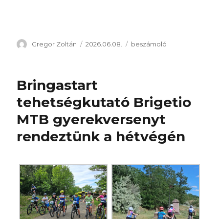
Szerző
Közzétéve
Kategória
Gregor Zoltán
2026.06.08.
beszámoló
Bringastart
tehetségkutató Brigetio
MTB gyerekversenyt
rendeztünk a hétvégén