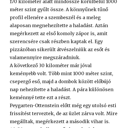
170 kilométer alatt mindössze körülbelül 1000
méter szint gyűlt össze. A könnyűnek tűnő
profil ellenére a szembeszél és a meleg
alaposan megnehezítette a haladást. Aztán
megérkezett az első komoly zápor is, amit
szerencsére csak részben kaptak el. Egy
pizzázóban sikerült átvészelniük az esőt és
valamennyire megszáradniuk.
A következő 30 kilométer már jóval
keményebb volt. Több mint 1000 méter szint,
csepergő eső, majd a dombok között előbújó
nap nehezítette a haladást. A pára különösen
keménnyé tette ezt a részt.
Peygarten-Ottenstein előtt még egy utolsó esti
frissítést terveztek, de az üzlet zárva volt. Mire
megálltak, megérkezett a második vihar is.