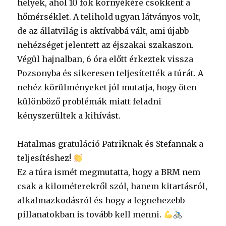
helyek, ahol 10 fok környékére csökkent a
hőmérséklet. A telihold ugyan látványos volt,
de az állatvilág is aktívabbá vált, ami újabb
nehézséget jelentett az éjszakai szakaszon.
Végül hajnalban, 6 óra előtt érkeztek vissza
Pozsonyba és sikeresen teljesítették a túrát. A
nehéz körülményeket jól mutatja, hogy öten
különböző problémák miatt feladni
kényszerültek a kihívást.
Hatalmas gratuláció Patriknak és Stefannak a
teljesítéshez!
Ez a túra ismét megmutatta, hogy a BRM nem
csak a kilométerekről szól, hanem kitartásról,
alkalmazkodásról és hogy a legnehezebb
pillanatokban is tovább kell menni.