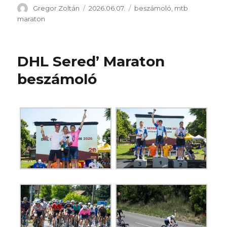
Szerző
Közzétéve
Kategória
Gregor Zoltán
2026.06.07.
beszámoló
,
mtb
maraton
DHL Sered’ Maraton
beszámoló