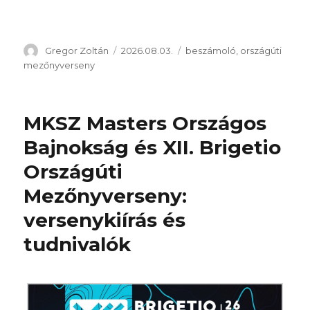
Szerző
Közzétéve
Kategória
Gregor Zoltán
2026.08.03.
beszámoló
,
országúti
mezőnyverseny
MKSZ Masters Országos
Bajnokság és XII. Brigetio
Országúti
Mezőnyverseny:
versenykiírás és
tudnivalók