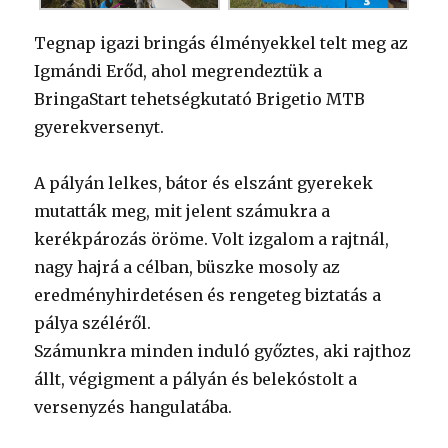
Tegnap igazi bringás élményekkel telt meg az
Igmándi Erőd, ahol megrendeztük a
BringaStart tehetségkutató Brigetio MTB
gyerekversenyt.
A pályán lelkes, bátor és elszánt gyerekek
mutatták meg, mit jelent számukra a
kerékpározás öröme. Volt izgalom a rajtnál,
nagy hajrá a célban, büszke mosoly az
eredményhirdetésen és rengeteg biztatás a
pálya széléről.
Számunkra minden induló győztes, aki rajthoz
állt, végigment a pályán és belekóstolt a
versenyzés hangulatába.