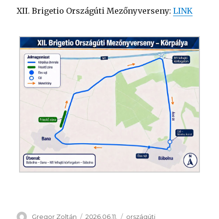
XII. Brigetio Országúti Mezőnyverseny:
LINK
Szerző
Közzétéve
Kategória
Gregor Zoltán
2026.06.11.
országúti